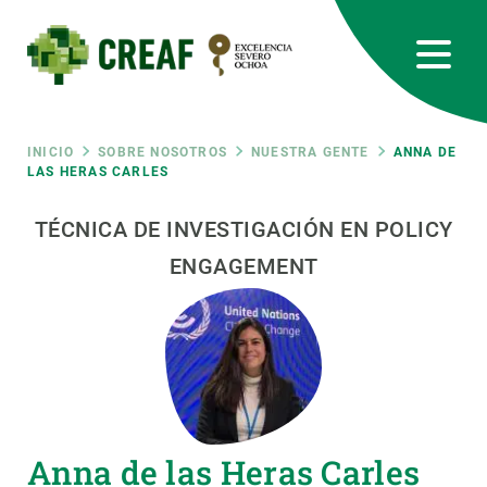
Pasar
al
contenido
principal
CREAF
EN
CA
ES
Bluesky
Instagram
Linkedin
Twitter
Youtube
RRSS
Ruta
INICIO
SOBRE NOSOTROS
NUESTRA GENTE
ANNA DE
LAS HERAS CARLES
Featured
INTRANET
de
TÉCNICA DE INVESTIGACIÓN EN POLICY
responsive
ENGAGEMENT
navegación
Responsive
SOBRE NOSOTROS
menu
INVESTIGACIÓN
CIENCIA EN ACCIÓN
Anna de las Heras Carles
ÚNETE A NOSOTROS