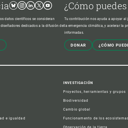
cia
¿Cómo puedes
Bluesky
Instagram
Linkedin
Twitter
Youtube
os datos científicos se consideran
Tu contribución nos ayuda a apoyar al j
 diseñadores dedicados a la difusión del
la emergencia climática, y acelerar la 
informadas.
!
DONAR
¿CÓMO PUED
er
INVESTIGACIÓN
Proyectos, herramientas y grupos
Biodiversidad
Cambio global
dad e igualdad
Funcionamento de los ecosistema
a
Observación de la tierra