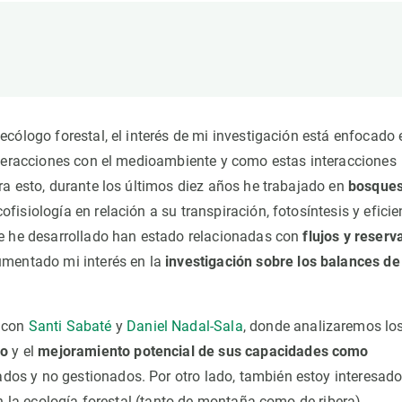
ión de la Tierra
Servicios técnicos
Pide tu 
ransversales
Programa
ciones
Visitante
s Actions
Un lugar d
Desarroll
ecólogo forestal, el interés de mi investigación está enfocado 
Seminario
nteracciones con el medioambiente y como estas interacciones
Te ofrec
ra esto, durante los últimos diez años he trabajado en
bosques
ofisiología en relación a su transpiración, fotosíntesis y eficie
ue he desarrollado han estado relacionadas con
flujos y reserv
aumentado mi interés en la
investigación sobre los balances de
 con
Santi Sabaté
y
Daniel Nadal-Sala
, donde analizaremos lo
no
y el
mejoramiento potencial de sus capacidades como
dos y no gestionados. Por otro lado, también estoy interesado
n la ecología forestal (tanto de montaña como de ribera),