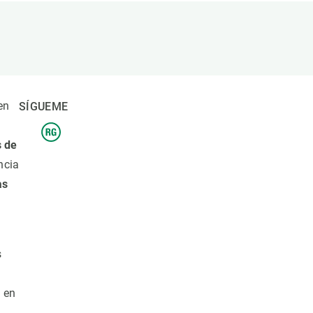
beca ERC
 de másteres y doctorado
 o sabático
onde crecer
o de carrera
en
SÍGUEME
s y actividades internas
emos formación
 de
ncia
as
s
 en