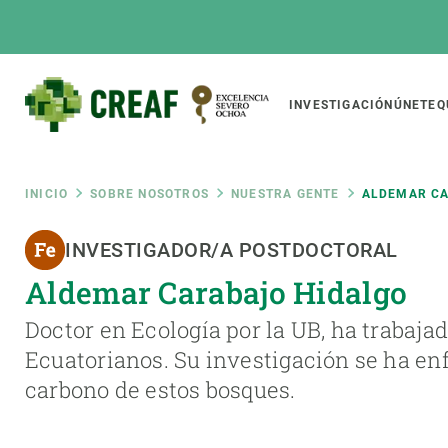
Pasar
al
contenido
principal
Main
INVESTIGACIÓN
ÚNETE
Q
CREAF
naviga
Ruta
INICIO
SOBRE NOSOTROS
NUESTRA GENTE
ALDEMAR CA
Featured
INVESTIGADOR/A POSTDOCTORAL
de
INTRANET
Aldemar Carabajo Hidalgo
Responsive
SOBRE NOSOTROS
INVEST
responsive
navegación
Doctor en Ecología por la UB, ha trabaj
El Centro
Director
Ecuatorianos. Su investigación se ha enfo
menu
Organización institucional
Biodiver
carbono de estos bosques.
Transparencia
Cambio 
Nuestra gente
Funcion