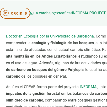
Marca y logotipos
Observac
Instalaciones
Temas t
a.carabajo@creaf.cat
INFORMA PROJECT
ORCID ID
Equidad, Diversidad e Inclusión (EDI)
Publica
Oficina de prensa
Synthesi
Ciencia abierta y gestión del conocimiento
Doctor en Ecología por la Universidad de Barcelona
. Como 
Documentación
comprender la
ecología y fisiología de los bosques
, sus i
están siendo afectadas con el actual cambio climático. Pa
NOTICIAS Y AGENDA
alta montaña en los Andes Ecuatorianos
, estudiando su ec
Agenda
en el uso del agua. Además, algunas de las actividades q
Eventos anteriores
de carbono en bosques del género Polylepis
, lo cual ha 
Actualidad
carbono
de los bosques en general.
Noticias
Aquí en el CREAF formo parte del proyecto
INFORMA
junto
Biodiversidad
impactos de la gestión forestal en los balances de carbo
Cambio global
sumidero de carbono
, comparando entre bosques gestiona
Funcionamiento de los ecosistemas
contribuir en otras líneas de investigación relacionadas co