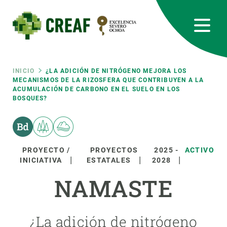
Pasar
al
contenido
principal
CREAF
EN
CA
ES
Bluesky
Instagram
Linkedin
Twitter
Youtube
RRSS
Ruta
INICIO
¿LA ADICIÓN DE NITRÓGENO MEJORA LOS
MECANISMOS DE LA RIZOSFERA QUE CONTRIBUYEN A LA
ACUMULACIÓN DE CARBONO EN EL SUELO EN LOS
Featured
INTRANET
BOSQUES?
de
responsive
navegación
Responsive
PROYECTO /
PROYECTOS
2025
-
ACTIVO
SOBRE NOSOTROS
INICIATIVA
ESTATALES
2028
menu
NAMASTE
INVESTIGACIÓN
CIENCIA EN ACCIÓN
¿La adición de nitrógeno
ÚNETE A NOSOTROS