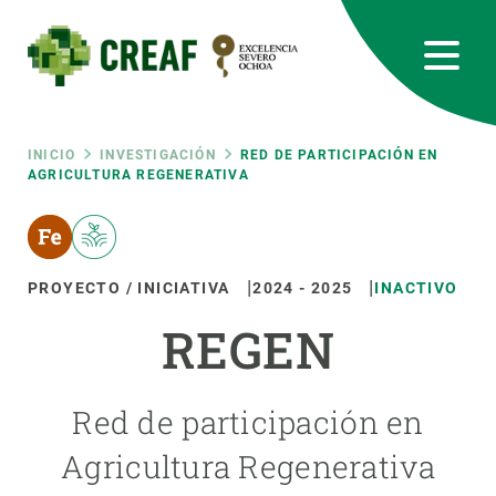
Pasar
al
contenido
principal
CREAF
EN
CA
ES
Bluesky
Instagram
Linkedin
Twitter
Youtube
RRSS
Ruta
INICIO
INVESTIGACIÓN
RED DE PARTICIPACIÓN EN
AGRICULTURA REGENERATIVA
Featured
INTRANET
de
responsive
navegación
PROYECTO / INICIATIVA
2024
-
2025
INACTIVO
Responsive
REGEN
SOBRE NOSOTROS
menu
INVESTIGACIÓN
Red de participación en
CIENCIA EN ACCIÓN
Agricultura Regenerativa
ÚNETE A NOSOTROS