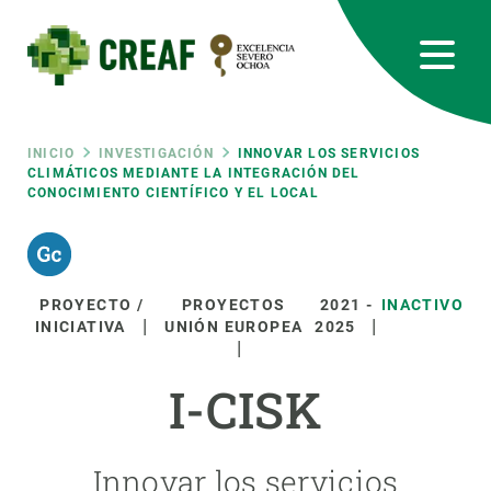
Pasar
al
contenido
principal
CREAF
EN
CA
ES
Bluesky
Instagram
Linkedin
Twitter
Youtube
RRSS
Ruta
INICIO
INVESTIGACIÓN
INNOVAR LOS SERVICIOS
CLIMÁTICOS MEDIANTE LA INTEGRACIÓN DEL
CONOCIMIENTO CIENTÍFICO Y EL LOCAL
Featured
INTRANET
de
responsive
navegación
PROYECTO /
PROYECTOS
2021
-
INACTIVO
Responsive
INICIATIVA
UNIÓN EUROPEA
2025
SOBRE NOSOTROS
menu
I-CISK
INVESTIGACIÓN
CIENCIA EN ACCIÓN
Innovar los servicios
ÚNETE A NOSOTROS