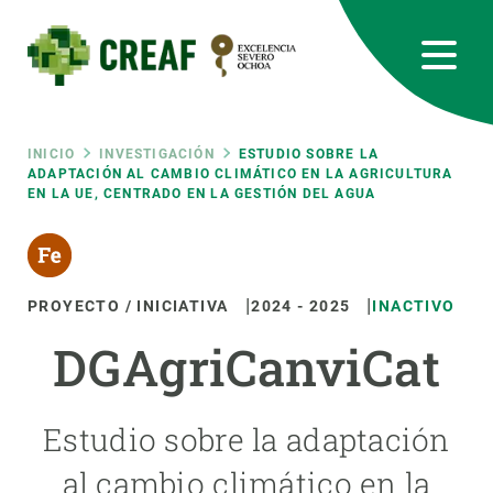
Pasar
al
contenido
principal
CREAF
EN
CA
ES
Bluesky
Instagram
Linkedin
Twitter
Youtube
RRSS
Ruta
INICIO
INVESTIGACIÓN
ESTUDIO SOBRE LA
ADAPTACIÓN AL CAMBIO CLIMÁTICO EN LA AGRICULTURA
EN LA UE, CENTRADO EN LA GESTIÓN DEL AGUA
Featured
INTRANET
de
responsive
navegación
PROYECTO / INICIATIVA
2024
-
2025
INACTIVO
Responsive
SOBRE NOSOTROS
DGAgriCanviCat
menu
INVESTIGACIÓN
Estudio sobre la adaptación
CIENCIA EN ACCIÓN
al cambio climático en la
ÚNETE A NOSOTROS