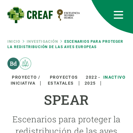
Pasar
al
contenido
principal
CREAF
EN
CA
ES
Bluesky
Instagram
Linkedin
Twitter
Youtube
RRSS
Ruta
INICIO
INVESTIGACIÓN
ESCENARIOS PARA PROTEGER
LA REDISTRIBUCIÓN DE LAS AVES EUROPEAS
Featured
INTRANET
de
responsive
navegación
PROYECTO /
PROYECTOS
2022
-
INACTIVO
INICIATIVA
ESTATALES
2025
Responsive
SOBRE NOSOTROS
SPEAR
menu
INVESTIGACIÓN
Escenarios para proteger la
CIENCIA EN ACCIÓN
redistribución de las aves
ÚNETE A NOSOTROS