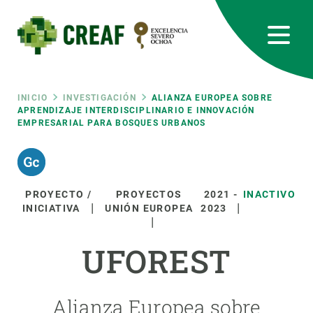
Pasar
al
contenido
principal
CREAF
EN
CA
ES
Bluesky
Instagram
Linkedin
Twitter
Youtube
RRSS
Ruta
INICIO
INVESTIGACIÓN
ALIANZA EUROPEA SOBRE
APRENDIZAJE INTERDISCIPLINARIO E INNOVACIÓN
EMPRESARIAL PARA BOSQUES URBANOS
Featured
INTRANET
de
responsive
navegación
PROYECTO /
PROYECTOS
2021
-
INACTIVO
Responsive
INICIATIVA
UNIÓN EUROPEA
2023
SOBRE NOSOTROS
menu
UFOREST
INVESTIGACIÓN
CIENCIA EN ACCIÓN
Alianza Europea sobre
ÚNETE A NOSOTROS