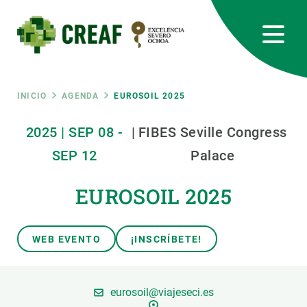
Pasar
al
contenido
principal
CREAF
EN
CA
ES
Bluesky
Instagram
Linkedin
Twitter
Youtube
RRSS
Ruta
INICIO
AGENDA
EUROSOIL 2025
Featured
2025
|
SEP
08
-
|
FIBES Seville Congress
INTRANET
de
SEP
12
Palace
responsive
navegación
EUROSOIL 2025
Responsive
SOBRE NOSOTROS
WEB EVENTO
¡INSCRÍBETE!
menu
INVESTIGACIÓN
CIENCIA EN ACCIÓN
eurosoil@viajeseci.es
ÚNETE A NOSOTROS