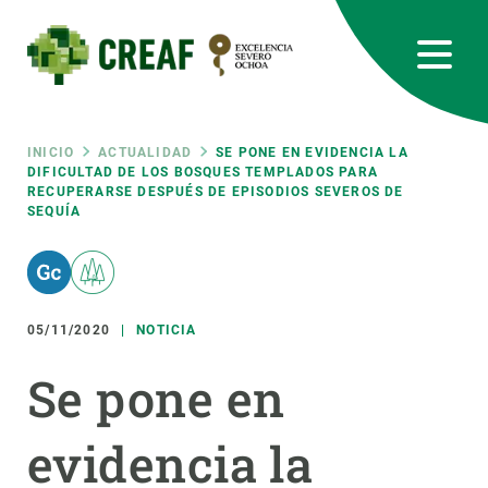
Pasar
al
contenido
principal
CREAF
EN
CA
ES
Bluesky
Instagram
Linkedin
Twitter
Youtube
RRSS
Ruta
INICIO
ACTUALIDAD
SE PONE EN EVIDENCIA LA
DIFICULTAD DE LOS BOSQUES TEMPLADOS PARA
RECUPERARSE DESPUÉS DE EPISODIOS SEVEROS DE
Featured
INTRANET
SEQUÍA
de
responsive
navegación
Responsive
05/11/2020
NOTICIA
SOBRE NOSOTROS
Se pone en
menu
INVESTIGACIÓN
CIENCIA EN ACCIÓN
evidencia la
ÚNETE A NOSOTROS