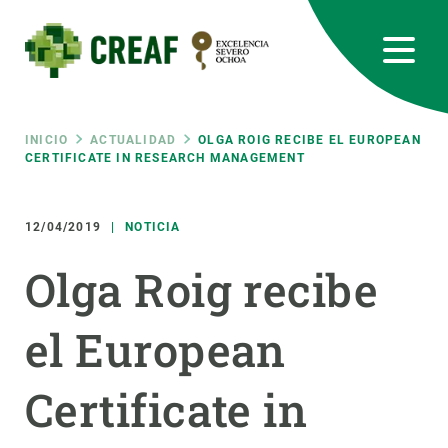
Pasar
al
contenido
principal
CREAF
EN
CA
ES
Bluesky
Instagram
Linkedin
Twitter
Youtube
RRSS
Ruta
INICIO
ACTUALIDAD
OLGA ROIG RECIBE EL EUROPEAN
CERTIFICATE IN RESEARCH MANAGEMENT
Featured
INTRANET
de
12/04/2019
NOTICIA
responsive
navegación
Olga Roig recibe
Responsive
SOBRE NOSOTROS
el European
menu
INVESTIGACIÓN
Certificate in
CIENCIA EN ACCIÓN
ÚNETE A NOSOTROS