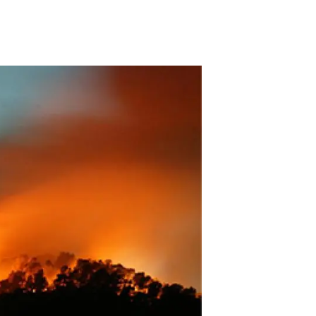
beca ERC
 de másteres y doctorado
 o sabático
onde crecer
o de carrera
s y actividades internas
emos formación