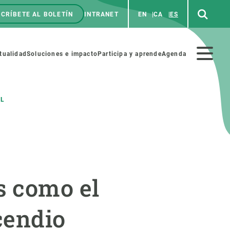
CRÍBETE AL BOLETÍN
INTRANET
EN
CA
ES
enú
p
Menú
tualidad
Soluciones e impacto
Participa y aprende
Agenda
secundario
AL
NOSOTROS
PARTICIPA
rabajo
Cienca y arte
s como el
a de Recursos Humanos
Haz ciencia con nosotros
ades académicas
Materiales educativos
cendio
MSCA-PF
COLABORA