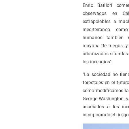
Enric Batllori come
observados en Cali
extrapolables a muc
mediterráneo com
humanos también s
mayoría de fuegos, 
urbanizadas situadas
los incendios".
"La sociedad no tien
forestales en el futu
cómo modificamos la e
George Washington, y d
asociados a los ince
incorporando el riesgo