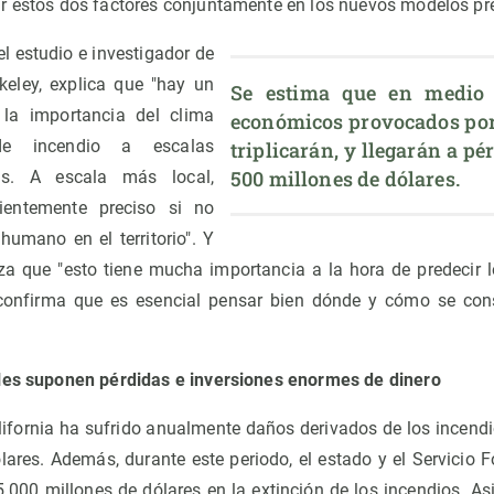
r estos dos factores conjuntamente en los nuevos modelos pre
l estudio e investigador de
keley, explica que "hay un
Se estima que en medio s
la importancia del clima
económicos provocados por 
de incendio a escalas
triplicarán, y llegarán a pé
500 millones de dólares.
es. A escala más local,
ientemente preciso si no
 humano en el territorio". Y
liza que "esto tiene mucha importancia a la hora de predecir 
o confirma que es esencial pensar bien dónde y cómo se con
ales suponen pérdidas e inversiones enormes de dinero
lifornia ha sufrido anualmente daños derivados de los incendio
lares. Además, durante este periodo, el estado y el Servicio F
000 millones de dólares en la extinción de los incendios. A