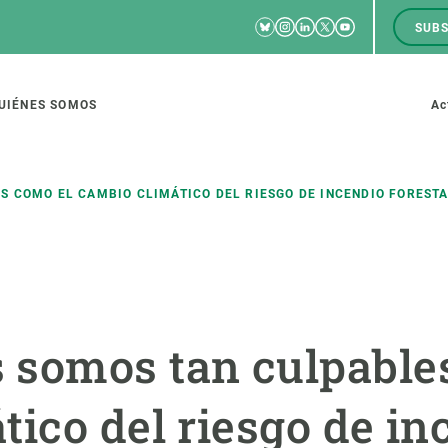
Bluesky
Instagram
Linkedin
Twitter
Youtube
SUBS
RRSS
M
to
UIÉNES SOMOS
Ac
tion
 COMO EL CAMBIO CLIMÁTICO DEL RIESGO DE INCENDIO FOREST
IGACIÓN
CIENCIA EN ACCIÓN
ÚNETE A 
io de investigación
Impacto
Bolsa de t
somos tan culpable
sidad
Soluciones
Estrategi
global
Innovación
Oportunid
tico del riesgo de in
amento de ecosistemas
Política y gestión
Pide tu 