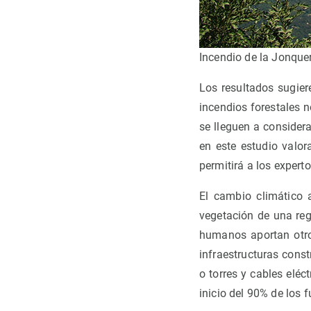
Incendio de la Jonque
Los resultados sugier
incendios forestales 
se lleguen a consider
en este estudio valo
permitirá a los experto
El cambio climático 
vegetación de una regi
humanos aportan otro
infraestructuras const
o torres y cables elé
inicio del 90% de los f