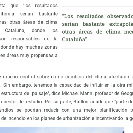
nta que "los resultados
fornia serían bastante
“Los resultados observado
has otras áreas de clima
serían bastante extrapol
o Cataluña, donde los
otras áreas de clima med
Cataluña"
on responsables de la
y donde hay muchas zonas
 en áreas muy propensas a
e mucho control sobre cómo cambios del clima afectarán a
ro. Sin embargo, tenemos la capacidad de influir en la otra mi
structura del paisaje", dice Michael Mann, profesor de Geogr
irector del estudio. Por su parte, Batllori añade que "parte d
ndios se podrían reducir con una mejor planificación ter
 de incendio en los planes de urbanización e incentivando la ge