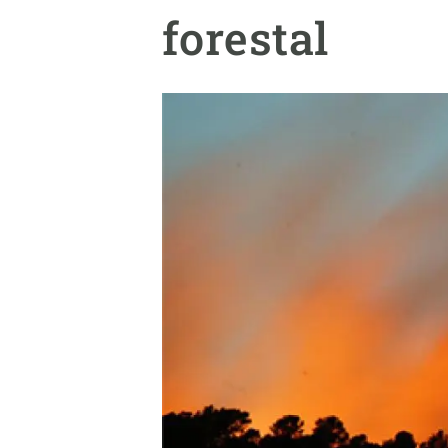
Marca y logotipos
Observac
forestal
Instalaciones
Temas t
Equidad, Diversidad e Inclusión (EDI)
Publica
Oficina de prensa
Synthesi
Ciencia abierta y gestión del conocimiento
Documentación
NOTICIAS Y AGENDA
Agenda
Eventos anteriores
Actualidad
Noticias
Biodiversidad
Cambio global
Funcionamiento de los ecosistemas