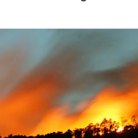
ión de la Tierra
Servicios técnicos
Pide tu 
ransversales
Programa
ciones
Visitante
s Actions
Un lugar d
Desarroll
Seminario
Te ofrec