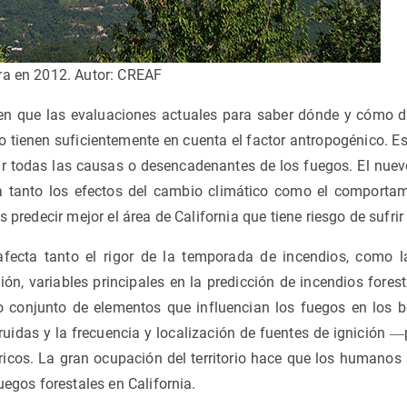
ra en 2012. Autor: CREAF
en que las evaluaciones actuales para saber dónde y cómo d
no tienen suficientemente en cuenta el factor antropogénico. E
ar todas las causas o desencadenantes de los fuegos. El nue
ra tanto los efectos del cambio climático como el comporta
s predecir mejor el área de California que tiene riesgo de sufrir
afecta tanto el rigor de la temporada de incendios, como la
ón, variables principales en la predicción de incendios fores
 conjunto de elementos que influencian los fuegos en los 
ruidas y la frecuencia y localización de fuentes de ignición ―p
ctricos. La gran ocupación del territorio hace que los humanos
uegos forestales en California.