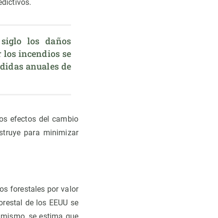
dictivos.
iglo los daños 
los incendios se 
rdidas anuales de 
los efectos del cambio
struye para minimizar
s forestales por valor
orestal de los EEUU se
simismo, se estima que