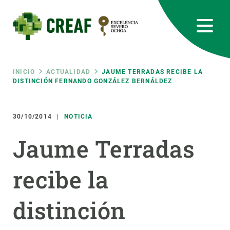
Pasar
al
contenido
principal
CREAF
EN
CA
ES
Bluesky
Instagram
Linkedin
Twitter
Youtube
RRSS
Ruta
INICIO
ACTUALIDAD
JAUME TERRADAS RECIBE LA
DISTINCIÓN FERNANDO GONZÁLEZ BERNÁLDEZ
Featured
INTRANET
de
30/10/2014
NOTICIA
responsive
navegación
Jaume Terradas
Responsive
SOBRE NOSOTROS
recibe la
menu
INVESTIGACIÓN
distinción
CIENCIA EN ACCIÓN
ÚNETE A NOSOTROS