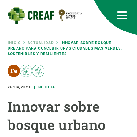
Pasar
al
contenido
principal
CREAF
EN
CA
ES
Bluesky
Instagram
Linkedin
Twitter
Youtube
RRSS
Ruta
INICIO
ACTUALIDAD
INNOVAR SOBRE BOSQUE
URBANO PARA CONCEBIR UNAS CIUDADES MÁS VERDES,
SOSTENIBLES Y RESILIENTES
Featured
INTRANET
de
responsive
navegación
26/04/2021
NOTICIA
Responsive
SOBRE NOSOTROS
Innovar sobre
menu
INVESTIGACIÓN
bosque urbano
CIENCIA EN ACCIÓN
ÚNETE A NOSOTROS