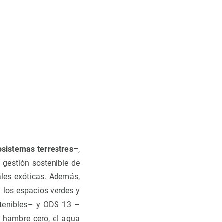
osistemas terrestres–
,
a gestión sostenible de
ales exóticas. Además,
a los espacios verdes y
stenibles– y ODS 13 –
l hambre cero, el agua