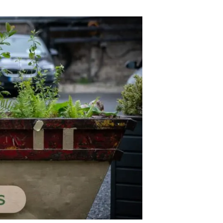
beca ERC
 de másteres y doctorado
 o sabático
onde crecer
o de carrera
s y actividades internas
emos formación