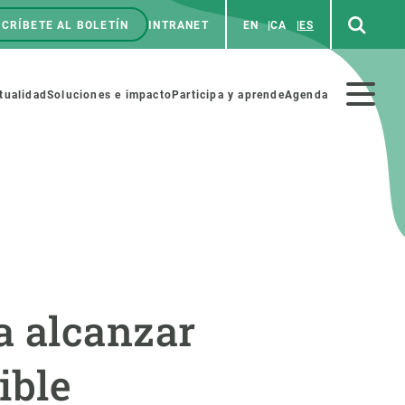
CRÍBETE AL BOLETÍN
INTRANET
EN
CA
ES
enú
p
Menú
tualidad
Soluciones e impacto
Participa y aprende
Agenda
secundario
NOSOTROS
PARTICIPA
rabajo
Cienca y arte
a alcanzar
a de Recursos Humanos
Haz ciencia con nosotros
ades académicas
Materiales educativos
ible
MSCA-PF
COLABORA