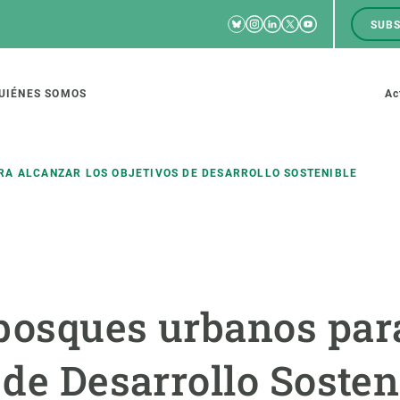
Bluesky
Instagram
Linkedin
Twitter
Youtube
SUBS
RRSS
M
to
UIÉNES SOMOS
Ac
tion
RA ALCANZAR LOS OBJETIVOS DE DESARROLLO SOSTENIBLE
IGACIÓN
CIENCIA EN ACCIÓN
ÚNETE A 
io de investigación
Impacto
Bolsa de t
bosques urbanos par
sidad
Soluciones
Estrategi
global
Innovación
Oportunid
 de Desarrollo Sosten
amento de ecosistemas
Política y gestión
Pide tu 