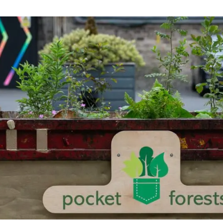
ión de la Tierra
Servicios técnicos
Pide tu 
ransversales
Programa
ciones
Visitante
s Actions
Un lugar d
Desarroll
Seminario
Te ofrec