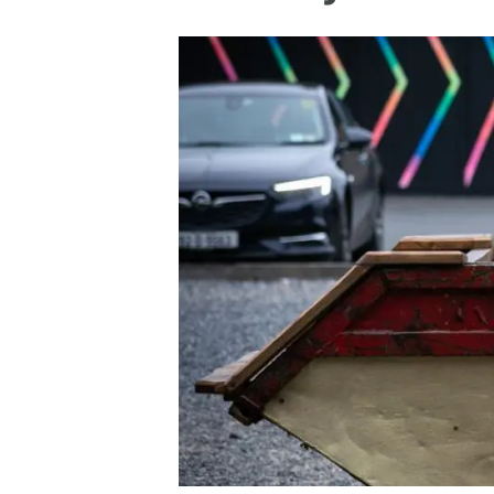
Marca y logotipos
Observac
Instalaciones
Temas t
Equidad, Diversidad e Inclusión (EDI)
Publica
Oficina de prensa
Synthesi
Ciencia abierta y gestión del conocimiento
Documentación
NOTICIAS Y AGENDA
Agenda
Eventos anteriores
Actualidad
Noticias
Biodiversidad
Cambio global
Funcionamiento de los ecosistemas