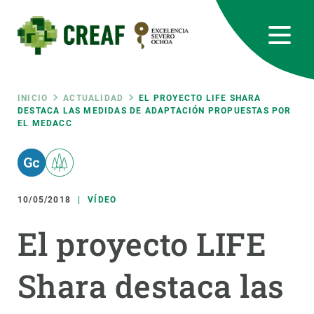
Pasar
al
contenido
principal
CREAF
EN
CA
ES
Bluesky
Instagram
Linkedin
Twitter
Youtube
RRSS
Ruta
INICIO
ACTUALIDAD
EL PROYECTO LIFE SHARA
DESTACA LAS MEDIDAS DE ADAPTACIÓN PROPUESTAS POR
EL MEDACC
Featured
INTRANET
de
responsive
navegación
10/05/2018
VÍDEO
Responsive
SOBRE NOSOTROS
El proyecto LIFE
menu
INVESTIGACIÓN
Shara destaca las
CIENCIA EN ACCIÓN
ÚNETE A NOSOTROS