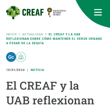
Pasar
al
contenido
principal
CREAF
EN
CA
ES
Bluesky
Instagram
Linkedin
Twitter
Youtube
RRSS
Ruta
INICIO
ACTUALIDAD
EL CREAF Y LA UAB
REFLEXIONAN SOBRE CÓMO MANTENER EL VERDE URBANO
A PESAR DE LA SEQUÍA
Featured
INTRANET
de
responsive
navegación
10/01/2024
NOTICIA
Responsive
SOBRE NOSOTROS
El CREAF y la
menu
INVESTIGACIÓN
UAB reflexionan
CIENCIA EN ACCIÓN
ÚNETE A NOSOTROS