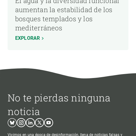
El agua y la diversidad funcional
aumentan la estabilidad de los
bosques templados y los
mediterráneos
EXPLORAR
No te pierdas ninguna
noticia
Bluesky
Instagram
Linkedin
Twitter
Youtube
Vivimos en una época de desinformación, llena de noticias falsas y