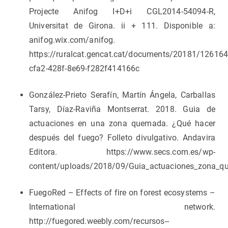
Projecte Anifog I+D+i CGL2014-54094-R,
Universitat de Girona. ii + 111. Disponible a:
anifog.wix.com/anifog.
https://ruralcat.gencat.cat/documents/20181/126
cfa2-428f-8e69-f282f414166c
González-Prieto Serafín, Martín Ángela, Carballas
Tarsy, Díaz-Raviña Montserrat. 2018. Guia de
actuaciones en una zona quemada. ¿Qué hacer
después del fuego? Folleto divulgativo. Andavira
Editora. https://www.secs.com.es/wp-
content/uploads/2018/09/Guia_actuaciones_zona_q
FuegoRed – Effects of fire on forest ecosystems –
International network.
http://fuegored.weebly.com/recursos--