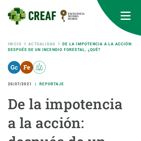
Pasar
al
contenido
principal
CREAF
EN
CA
ES
Bluesky
Instagram
Linkedin
Twitter
Youtube
RRSS
Ruta
INICIO
ACTUALIDAD
DE LA IMPOTENCIA A LA ACCIÓN:
DESPUÉS DE UN INCENDIO FORESTAL, ¿QUÉ?
Featured
INTRANET
de
responsive
navegación
20/07/2021
REPORTAJE
Responsive
SOBRE NOSOTROS
De la impotencia
menu
INVESTIGACIÓN
a la acción:
CIENCIA EN ACCIÓN
ÚNETE A NOSOTROS