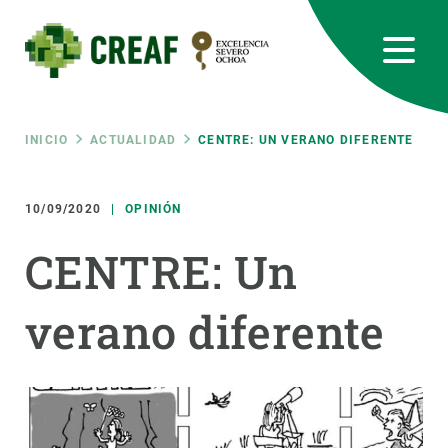
Pasar
al
contenido
principal
CREAF
EN
CA
ES
Bluesky
Instagram
Linkedin
Twitter
Youtube
RRSS
Ruta
INICIO
ACTUALIDAD
CENTRE: UN VERANO DIFERENTE
Featured
INTRANET
de
10/09/2020
OPINIÓN
responsive
CENTRE: Un
navegación
Responsive
SOBRE NOSOTROS
verano diferente
menu
INVESTIGACIÓN
CIENCIA EN ACCIÓN
ÚNETE A NOSOTROS