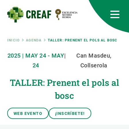
Pasar
al
contenido
principal
CREAF
EN
CA
ES
Bluesky
Instagram
Linkedin
Twitter
Youtube
RRSS
Ruta
INICIO
AGENDA
TALLER: PRENENT EL POLS AL BOSC
Featured
2025
|
MAY
24
-
MAY
|
Can Masdeu,
INTRANET
de
24
Collserola
responsive
navegación
TALLER: Prenent el pols al
Responsive
SOBRE NOSOTROS
bosc
menu
INVESTIGACIÓN
WEB EVENTO
¡INSCRÍBETE!
CIENCIA EN ACCIÓN
ÚNETE A NOSOTROS