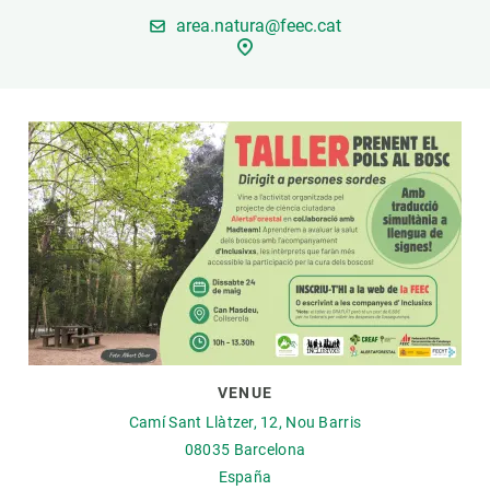
area.natura@feec.cat
PARTICIPA
NOTICIAS Y AGENDA
VENUE
Camí Sant Llàtzer, 12, Nou Barris
08035
Barcelona
España