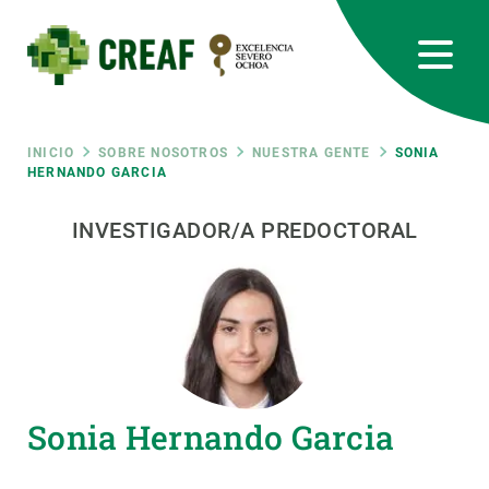
Pasar
al
contenido
principal
CREAF
EN
CA
ES
Bluesky
Instagram
Linkedin
Twitter
Youtube
RRSS
Ruta
INICIO
SOBRE NOSOTROS
NUESTRA GENTE
SONIA
HERNANDO GARCIA
Featured
INTRANET
de
INVESTIGADOR/A PREDOCTORAL
responsive
navegación
Responsive
SOBRE NOSOTROS
menu
INVESTIGACIÓN
Sonia Hernando Garcia
CIENCIA EN ACCIÓN
ÚNETE A NOSOTROS