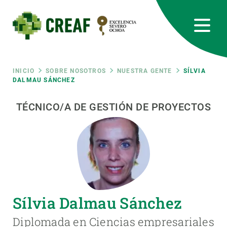
Pasar
al
contenido
principal
CREAF
EN
CA
ES
Bluesky
Instagram
Linkedin
Twitter
Youtube
RRSS
Ruta
INICIO
SOBRE NOSOTROS
NUESTRA GENTE
SÍLVIA
DALMAU SÁNCHEZ
Featured
INTRANET
de
TÉCNICO/A DE GESTIÓN DE PROYECTOS
responsive
navegación
Responsive
SOBRE NOSOTROS
menu
INVESTIGACIÓN
Sílvia Dalmau Sánchez
CIENCIA EN ACCIÓN
Diplomada en Ciencias empresariales
ÚNETE A NOSOTROS