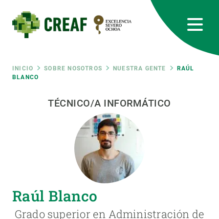
Pasar
al
contenido
principal
CREAF
EN
CA
ES
Bluesky
Instagram
Linkedin
Twitter
Youtube
RRSS
Ruta
INICIO
SOBRE NOSOTROS
NUESTRA GENTE
RAÚL
BLANCO
Featured
INTRANET
de
TÉCNICO/A INFORMÁTICO
responsive
navegación
Responsive
SOBRE NOSOTROS
menu
INVESTIGACIÓN
Raúl Blanco
CIENCIA EN ACCIÓN
Grado superior en Administración de
ÚNETE A NOSOTROS