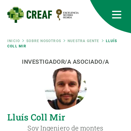
Pasar
al
contenido
principal
CREAF
EN
CA
ES
Bluesky
Instagram
Linkedin
Twitter
Youtube
RRSS
Ruta
INICIO
SOBRE NOSOTROS
NUESTRA GENTE
LLUÍS
COLL MIR
Featured
INTRANET
de
INVESTIGADOR/A ASOCIADO/A
responsive
navegación
Responsive
SOBRE NOSOTROS
menu
INVESTIGACIÓN
Lluís Coll Mir
CIENCIA EN ACCIÓN
Soy Ingeniero de montes
ÚNETE A NOSOTROS