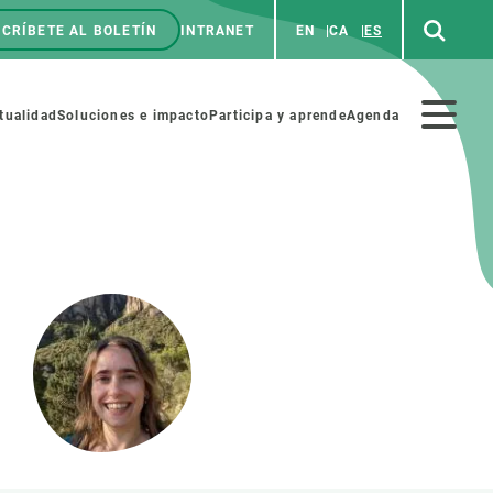
CRÍBETE AL BOLETÍN
INTRANET
EN
CA
ES
enú
p
Menú
tualidad
Soluciones e impacto
Participa y aprende
Agenda
secundario
NOSOTROS
PARTICIPA
rabajo
Cienca y arte
a de Recursos Humanos
Haz ciencia con nosotros
ades académicas
Materiales educativos
MSCA-PF
COLABORA