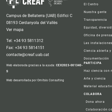
Foot
El Centro
Nuestra gente
Campus de Bellaterra (UAB) Edifici C
Transparencia
08193 Cerdanyola del Vallès
Equidad, diversi
Ver mapa
Oficina de prens
Tel: +34 93 5811312
Las instalacione
Fax: +34 93 5814151
Ciencia abierta y
contacte@creaf.uab.cat
Documentación
PARTICIPA
Web elaborada gracias a la ayuda:
CEX2023-001340-
Haz ciencia con 
S
Arte y ciencia
Web desarrollada por Omitsis Consulting
Material educati
COLABORA
Dona ahora
Colaboración co