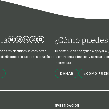
cia
¿Cómo puedes
Bluesky
Instagram
Linkedin
Twitter
Youtube
os datos científicos se consideran
Tu contribución nos ayuda a apoyar al j
 diseñadores dedicados a la difusión del
la emergencia climática, y acelerar la 
informadas.
!
DONAR
¿CÓMO PUED
INVESTIGACIÓN