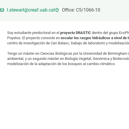
Marca y logotipos
Observac
l.stewart@creaf.uab.cat
Office: C5/1066-10
Instalaciones
Temas t
Equidad, Diversidad e Inclusión (EDI)
Publica
Oficina de prensa
Synthesi
Soy estudiante predoctoral en el
proyecto DRASTiC
dentro del grupo EcoPh
Ciencia abierta y gestión del conocimiento
Poyatos. El proyecto consiste en
escalar los rasgos hidráulicos a nivel de t
centro de investigación de Can Balasc, trabajo de laboratorio y modelizaci
Documentación
Tengo un máster en Ciencias Biológicas por la Universidad de Birmingham (
ambiental, y un segundo máster en Biología Vegetal, Genómica y Biotecnol
NOTICIAS Y AGENDA
modelización de la adaptación de los bosques al cambio climático.
Agenda
Eventos anteriores
Actualidad
Noticias
Biodiversidad
Cambio global
Funcionamiento de los ecosistemas