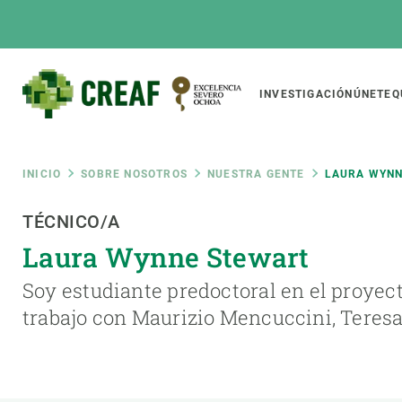
Pasar
al
contenido
principal
Main
INVESTIGACIÓN
ÚNETE
Q
CREAF
naviga
Ruta
INICIO
SOBRE NOSOTROS
NUESTRA GENTE
LAURA WYNN
Featured
TÉCNICO/A
de
INTRANET
Laura Wynne Stewart
Responsive
SOBRE NOSOTROS
INVEST
responsive
navegación
Soy estudiante predoctoral en el proyec
El Centro
Director
trabajo con Maurizio Mencuccini, Teresa
menu
Organización institucional
Biodiver
Transparencia
Cambio 
Nuestra gente
Funcion