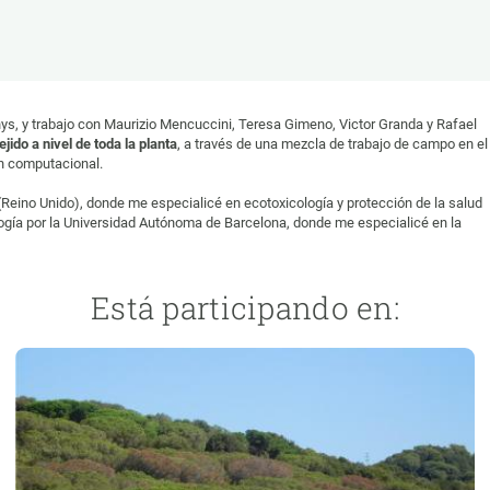
ión de la Tierra
Servicios técnicos
Pide tu 
ransversales
Programa
ciones
Visitante
s Actions
Un lugar d
ys, y trabajo con Maurizio Mencuccini, Teresa Gimeno, Victor Granda y Rafael
Desarroll
ejido a nivel de toda la planta
, a través de una mezcla de trabajo de campo en el
ón computacional.
Seminario
Reino Unido), donde me especialicé en ecotoxicología y protección de la salud
Te ofrec
ogía por la Universidad Autónoma de Barcelona, donde me especialicé en la
Está participando en: