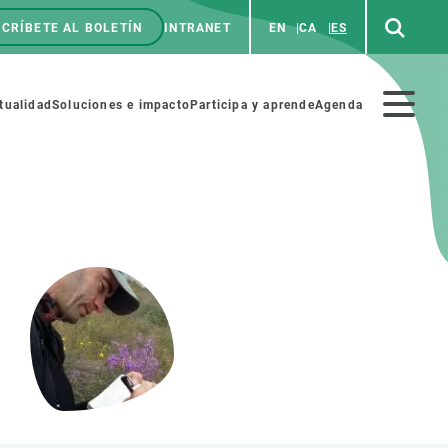
CRÍBETE AL BOLETÍN
INTRANET
EN
CA
ES
enú
p
Menú
tualidad
Soluciones e impacto
Participa y aprende
Agenda
secundario
NOSOTROS
PARTICIPA
rabajo
Cienca y arte
a de Recursos Humanos
Haz ciencia con nosotros
ades académicas
Materiales educativos
MSCA-PF
COLABORA