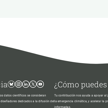
ión de la Tierra
Servicios técnicos
Pide tu 
ransversales
Programa
ciones
Visitante
s Actions
Un lugar d
Desarroll
Seminario
Te ofrec
cia
¿Cómo puedes
Bluesky
Instagram
Linkedin
Twitter
Youtube
os datos científicos se consideran
Tu contribución nos ayuda a apoyar al j
 diseñadores dedicados a la difusión del
la emergencia climática, y acelerar la 
informadas.