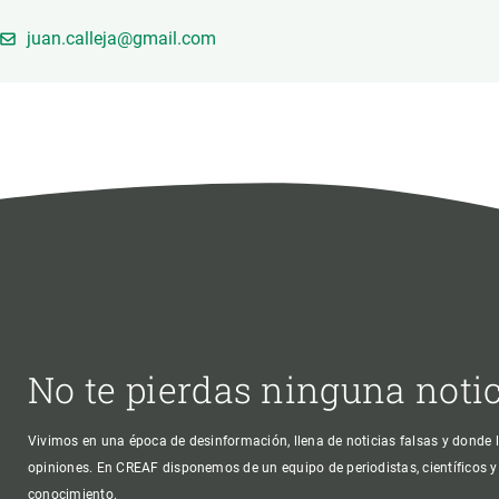
Marca y logotipos
Observac
juan.calleja@gmail.com
Instalaciones
Temas t
Equidad, Diversidad e Inclusión (EDI)
Publica
Oficina de prensa
Synthesi
Ciencia abierta y gestión del conocimiento
Documentación
NOTICIAS Y AGENDA
Agenda
Eventos anteriores
Actualidad
No te pierdas ninguna noti
Noticias
Biodiversidad
Vivimos en una época de desinformación, llena de noticias falsas y donde l
Cambio global
opiniones. En CREAF disponemos de un equipo de periodistas, científicos y
Funcionamiento de los ecosistemas
conocimiento.