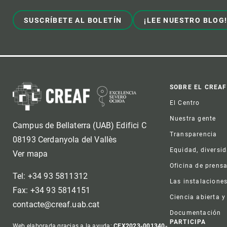
Observación de la Tierra
SUSCRÍBETE AL BOLETÍN
¡LEE NUESTRO BLOG
Foot
SOBRE EL CREAF
El Centro
Nuestra gente
Campus de Bellaterra (UAB) Edifici C
Transparencia
08193 Cerdanyola del Vallès
Equidad, diversi
Ver mapa
Oficina de prens
Tel: +34 93 5811312
Las instalacione
Fax: +34 93 5814151
Ciencia abierta y
contacte@creaf.uab.cat
Documentación
PARTICIPA
Web elaborada gracias a la ayuda:
CEX2023-001340-