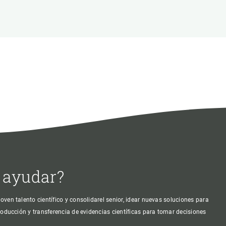
beca ERC
 de másteres y doctorado
 o sabático
onde crecer
o de carrera
s y actividades internas
emos formación
 ayudar?
oven talento científico y consolidarel senior, idear nuevas soluciones para
producción y transferencia de evidencias científicas para tomar decisiones