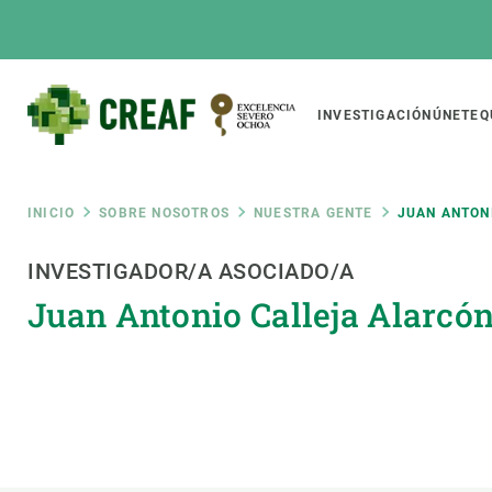
Pasar
al
contenido
principal
Main
INVESTIGACIÓN
ÚNETE
Q
CREAF
naviga
Ruta
INICIO
SOBRE NOSOTROS
NUESTRA GENTE
JUAN ANTON
Featured
INVESTIGADOR/A ASOCIADO/A
de
INTRANET
Juan Antonio Calleja Alarcó
Responsive
SOBRE NOSOTROS
INVEST
responsive
navegación
El Centro
Director
menu
Organización institucional
Biodiver
Transparencia
Cambio 
Nuestra gente
Funcion