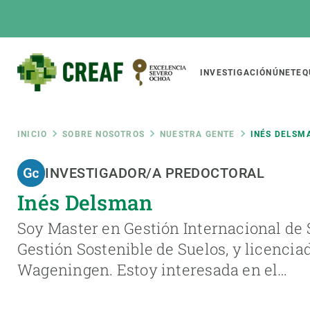
Pasar
al
contenido
principal
Main
INVESTIGACIÓN
ÚNETE
Q
CREAF
naviga
Ruta
INICIO
SOBRE NOSOTROS
NUESTRA GENTE
INÉS DELSM
Featured
INVESTIGADOR/A PREDOCTORAL
de
INTRANET
Inés Delsman
Responsive
SOBRE NOSOTROS
INVEST
responsive
navegación
Soy Master en Gestión Internacional de 
El Centro
Director
Gestión Sostenible de Suelos, y licencia
menu
Organización institucional
Biodiver
Wageningen. Estoy interesada en el…
Transparencia
Cambio 
Nuestra gente
Funcion