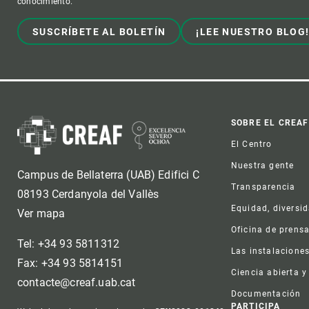
conocimiento.
Observación de la Tierra
SUSCRÍBETE AL BOLETÍN
¡LEE NUESTRO BLOG
Foot
SOBRE EL CREAF
El Centro
Nuestra gente
Campus de Bellaterra (UAB) Edifici C
Transparencia
08193 Cerdanyola del Vallès
Equidad, diversi
Ver mapa
Oficina de prens
Tel: +34 93 5811312
Las instalacione
Fax: +34 93 5814151
Ciencia abierta y
contacte@creaf.uab.cat
Documentación
PARTICIPA