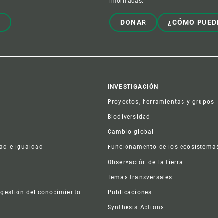
informadas.
!
DONAR
¿CÓMO PUED
er
INVESTIGACIÓN
Proyectos, herramientas y grupos
Biodiversidad
Cambio global
dad e igualdad
Funcionamento de los ecosistema
a
Observación de la tierra
s
Temas transversales
 gestión del conocimiento
Publicaciones
Synthesis Actions