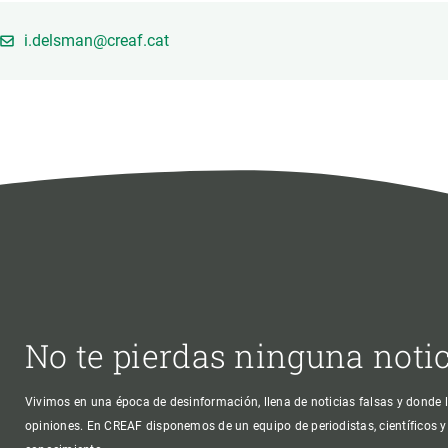
Marca y logotipos
Observac
Instalaciones
Temas t
i.delsman@creaf.cat
Equidad, Diversidad e Inclusión (EDI)
Publica
Oficina de prensa
Synthesi
Ciencia abierta y gestión del conocimiento
Documentación
NOTICIAS Y AGENDA
Agenda
Eventos anteriores
Actualidad
Noticias
No te pierdas ninguna noti
Biodiversidad
Cambio global
Vivimos en una época de desinformación, llena de noticias falsas y donde l
opiniones. En CREAF disponemos de un equipo de periodistas, científicos y
Funcionamiento de los ecosistemas