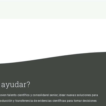
beca ERC
 de másteres y doctorado
 o sabático
onde crecer
o de carrera
s y actividades internas
emos formación
 ayudar?
oven talento científico y consolidarel senior, idear nuevas soluciones para
producción y transferencia de evidencias científicas para tomar decisiones