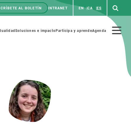
CRÍBETE AL BOLETÍN
INTRANET
EN
CA
ES
enú
p
Menú
tualidad
Soluciones e impacto
Participa y aprende
Agenda
secundario
NOSOTROS
PARTICIPA
rabajo
Cienca y arte
a de Recursos Humanos
Haz ciencia con nosotros
ades académicas
Materiales educativos
MSCA-PF
COLABORA