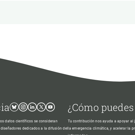
ión de la Tierra
Servicios técnicos
Pide tu 
ransversales
Programa
ciones
Visitante
s Actions
Un lugar d
Desarroll
Seminario
Te ofrec
cia
¿Cómo puedes
Bluesky
Instagram
Linkedin
Twitter
Youtube
os datos científicos se consideran
Tu contribución nos ayuda a apoyar al j
 diseñadores dedicados a la difusión del
la emergencia climática, y acelerar la 