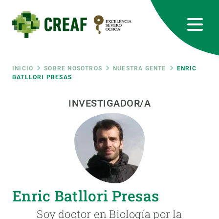
Pasar
al
contenido
principal
CREAF
EN
CA
ES
Bluesky
Instagram
Linkedin
Twitter
Youtube
RRSS
Ruta
INICIO
SOBRE NOSOTROS
NUESTRA GENTE
ENRIC
BATLLORI PRESAS
Featured
INTRANET
de
INVESTIGADOR/A
responsive
navegación
Responsive
SOBRE NOSOTROS
menu
INVESTIGACIÓN
Enric Batllori Presas
CIENCIA EN ACCIÓN
Soy doctor en Biología por la
ÚNETE A NOSOTROS