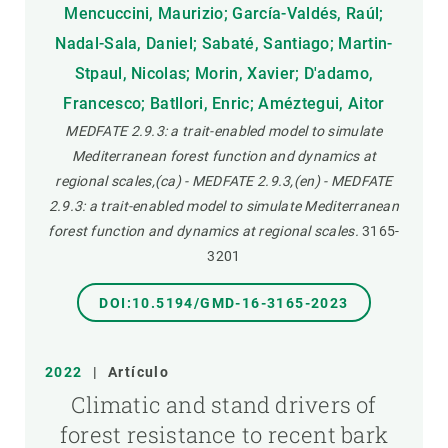
Mencuccini, Maurizio; García-Valdés, Raúl;
Nadal-Sala, Daniel; Sabaté, Santiago; Martin-
Stpaul, Nicolas; Morin, Xavier; D'adamo,
Francesco; Batllori, Enric; Améztegui, Aitor
MEDFATE 2.9.3: a trait-enabled model to simulate
Mediterranean forest function and dynamics at
regional scales,(ca) - MEDFATE 2.9.3,(en) - MEDFATE
2.9.3: a trait-enabled model to simulate Mediterranean
forest function and dynamics at regional scales.
3165-
3201
DOI:10.5194/GMD-16-3165-2023
2022
|
Artículo
Climatic and stand drivers of
forest resistance to recent bark