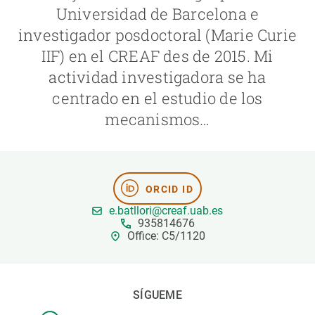
Universidad de Barcelona e
investigador posdoctoral (Marie Curie
PARTICIPA
IIF) en el CREAF des de 2015. Mi
NOTICIAS Y AGENDA
actividad investigadora se ha
centrado en el estudio de los
mecanismos…
ORCID ID
e.batllori@creaf.uab.es
935814676
Office: C5/1120
SÍGUEME