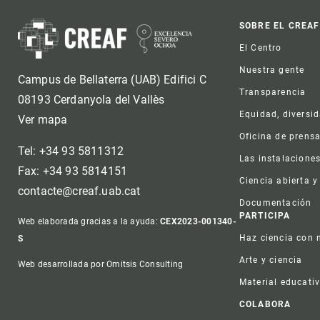
Foot
SOBRE EL CREAF
El Centro
Nuestra gente
Campus de Bellaterra (UAB) Edifici C
Transparencia
08193 Cerdanyola del Vallès
Equidad, diversi
Ver mapa
Oficina de prens
Tel: +34 93 5811312
Las instalacione
Fax: +34 93 5814151
Ciencia abierta y
contacte@creaf.uab.cat
Documentación
PARTICIPA
Web elaborada gracias a la ayuda:
CEX2023-001340-
Haz ciencia con 
S
Arte y ciencia
Web desarrollada por Omitsis Consulting
Material educati
COLABORA