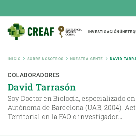
Pasar
al
contenido
principal
Main
INVESTIGACIÓN
ÚNETE
Q
CREAF
naviga
Ruta
INICIO
SOBRE NOSOTROS
NUESTRA GENTE
DAVID TARR
Featured
COLABORADORES
de
INTRANET
David Tarrasón
Responsive
SOBRE NOSOTROS
INVEST
responsive
navegación
Soy Doctor en Biología, especializado en 
El Centro
Director
Autònoma de Barcelona (UAB, 2004). Act
menu
Organización institucional
Biodiver
Territorial en la FAO e investigador…
Transparencia
Cambio 
Nuestra gente
Funcion