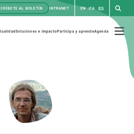
CRÍBETE AL BOLETÍN
INTRANET
EN
CA
ES
enú
p
Menú
tualidad
Soluciones e impacto
Participa y aprende
Agenda
secundario
NOSOTROS
PARTICIPA
rabajo
Cienca y arte
a de Recursos Humanos
Haz ciencia con nosotros
ades académicas
Materiales educativos
MSCA-PF
COLABORA