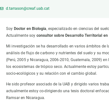
Marca y logotipos
Observac
d.tarrason@creaf.uab.cat
Instalaciones
Temas t
Equidad, Diversidad e Inclusión (EDI)
Publica
Oficina de prensa
Synthesi
Soy
Doctor en Biología
, especializado en ciencias del suelo
Ciencia abierta y gestión del conocimiento
Actualmente soy
consultor sobre Desarrollo Territorial en
Documentación
Mi investigación se ha desarrollado en varios ámbitos de la
NOTICIAS Y AGENDA
análisis de flujo de carbono y nutrientes del suelo y su m
Agenda
(Perú, 2005 y Nicaragua, 2006-2010, Guatemala, 2009) en 
los ecosistemas de trópico seco. Actualmente estoy partic
Eventos anteriores
socio-ecológicos y su relación con el cambio global.
Actualidad
Noticias
He sido profesor asociado de la UAB y dirigido varios tra
Biodiversidad
actualmente estoy co-dirigiendo una tesis doctoral enfocad
Cambio global
Ramsar en Nicaragua.
Funcionamiento de los ecosistemas