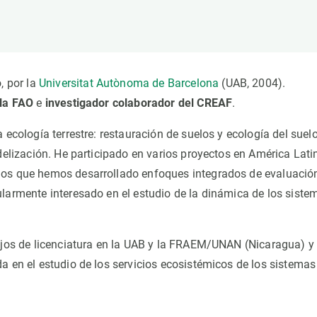
ión de la Tierra
Servicios técnicos
Pide tu 
ransversales
Programa
ciones
Visitante
s Actions
Un lugar d
, por la
Universitat Autònoma de Barcelona
(UAB, 2004).
Desarroll
 la FAO
e
investigador colaborador del CREAF
.
Seminario
 ecología terrestre: restauración de suelos y ecología del suelo
Te ofrec
odelización. He participado en varios proyectos en América Lati
los que hemos desarrollado enfoques integrados de evaluació
ularmente interesado en el estudio de la dinámica de los siste
bajos de licenciatura en la UAB y la FRAEM/UNAN (Nicaragua) y
a en el estudio de los servicios ecosistémicos de los sistemas