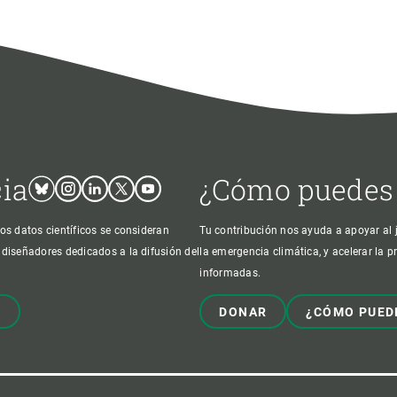
cia
¿Cómo puedes
Bluesky
Instagram
Linkedin
Twitter
Youtube
os datos científicos se consideran
Tu contribución nos ayuda a apoyar al j
 diseñadores dedicados a la difusión del
la emergencia climática, y acelerar la 
informadas.
!
DONAR
¿CÓMO PUED