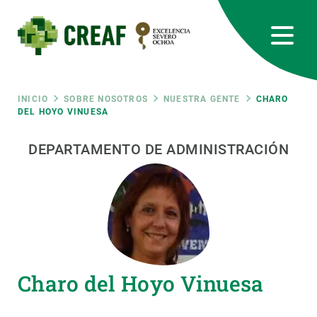
Pasar
al
contenido
principal
CREAF
EN
CA
ES
Bluesky
Instagram
Linkedin
Twitter
Youtube
RRSS
Ruta
INICIO
SOBRE NOSOTROS
NUESTRA GENTE
CHARO
DEL HOYO VINUESA
Featured
INTRANET
de
DEPARTAMENTO DE ADMINISTRACIÓN
responsive
navegación
Responsive
SOBRE NOSOTROS
menu
INVESTIGACIÓN
Charo del Hoyo Vinuesa
CIENCIA EN ACCIÓN
ÚNETE A NOSOTROS