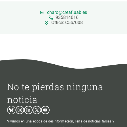
charo@creaf.uab.es
PARTICIPA
935814016
Office: C5b/008
NOTICIAS Y AGENDA
No te pierdas ninguna
noticia
Bluesky
Instagram
Linkedin
Twitter
Youtube
Vivimos en una época de desinformación, llena de noticias falsas y