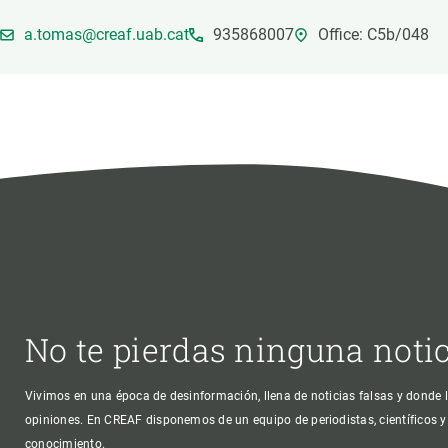
Marca y logotipos
Observac
a.tomas@creaf.uab.cat
935868007
Office: C5b/048
Instalaciones
Temas t
Equidad, Diversidad e Inclusión (EDI)
Publica
Oficina de prensa
Synthesi
Ciencia abierta y gestión del conocimiento
Documentación
NOTICIAS Y AGENDA
Agenda
Eventos anteriores
Actualidad
No te pierdas ninguna noti
Noticias
Biodiversidad
Vivimos en una época de desinformación, llena de noticias falsas y donde l
Cambio global
opiniones. En CREAF disponemos de un equipo de periodistas, científicos y
Funcionamiento de los ecosistemas
conocimiento.