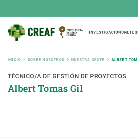
Pasar
al
contenido
principal
Main
INVESTIGACIÓN
ÚNETE
Q
CREAF
naviga
Ruta
INICIO
SOBRE NOSOTROS
NUESTRA GENTE
ALBERT TOM
Featured
TÉCNICO/A DE GESTIÓN DE PROYECTOS
de
INTRANET
Albert Tomas Gil
Responsive
SOBRE NOSOTROS
INVEST
responsive
navegación
El Centro
Director
menu
Organización institucional
Biodiver
Transparencia
Cambio 
Nuestra gente
Funcion