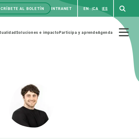
CRÍBETE AL BOLETÍN
INTRANET
EN
CA
ES
enú
p
Menú
tualidad
Soluciones e impacto
Participa y aprende
Agenda
secundario
NOSOTROS
PARTICIPA
rabajo
Cienca y arte
a de Recursos Humanos
Haz ciencia con nosotros
ades académicas
Materiales educativos
MSCA-PF
COLABORA