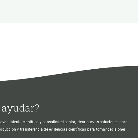
beca ERC
 de másteres y doctorado
 o sabático
onde crecer
o de carrera
s y actividades internas
emos formación
 ayudar?
oven talento científico y consolidarel senior, idear nuevas soluciones para
producción y transferencia de evidencias científicas para tomar decisiones