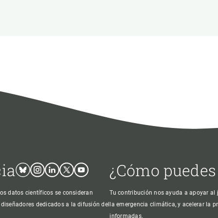
ión de la Tierra
Servicios técnicos
Pide tu 
ransversales
Programa
ciones
Visitante
s Actions
Un lugar d
Desarroll
Seminario
Te ofrec
cia
¿Cómo puedes
Bluesky
Instagram
Linkedin
Twitter
Youtube
os datos científicos se consideran
Tu contribución nos ayuda a apoyar al j
 diseñadores dedicados a la difusión del
la emergencia climática, y acelerar la 
informadas.