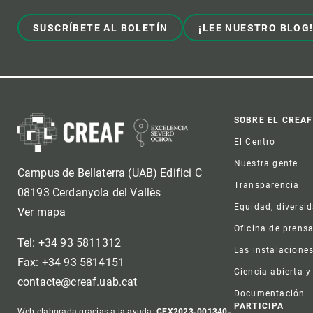
Observación de la Tierra
SUSCRÍBETE AL BOLETÍN
¡LEE NUESTRO BLOG
Foot
SOBRE EL CREAF
El Centro
Nuestra gente
Campus de Bellaterra (UAB) Edifici C
Transparencia
08193 Cerdanyola del Vallès
Equidad, diversi
Ver mapa
Oficina de prens
Tel: +34 93 5811312
Las instalacione
Fax: +34 93 5814151
Ciencia abierta y
contacte@creaf.uab.cat
Documentación
PARTICIPA
Web elaborada gracias a la ayuda:
CEX2023-001340-