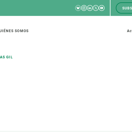
Bluesky
Instagram
Linkedin
Twitter
Youtube
SUBS
RRSS
M
to
UIÉNES SOMOS
Ac
tion
AS GIL
IGACIÓN
CIENCIA EN ACCIÓN
ÚNETE A 
io de investigación
Impacto
Bolsa de t
sidad
Soluciones
Estrategi
global
Innovación
Oportunid
amento de ecosistemas
Política y gestión
Pide tu 