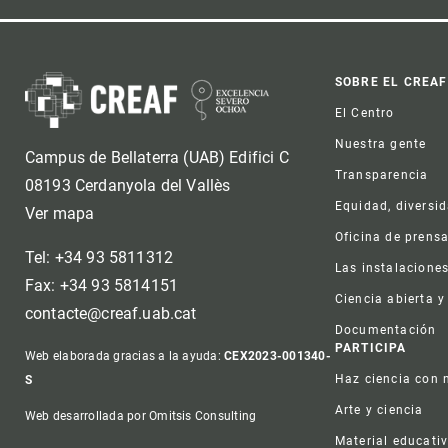
Foot
SOBRE EL CREAF
El Centro
Nuestra gente
Campus de Bellaterra (UAB) Edifici C
Transparencia
08193 Cerdanyola del Vallès
Equidad, diversi
Ver mapa
Oficina de prens
Tel: +34 93 5811312
Las instalacione
Fax: +34 93 5814151
Ciencia abierta y
contacte@creaf.uab.cat
Documentación
PARTICIPA
Web elaborada gracias a la ayuda:
CEX2023-001340-
Haz ciencia con 
S
Arte y ciencia
Web desarrollada por Omitsis Consulting
Material educati