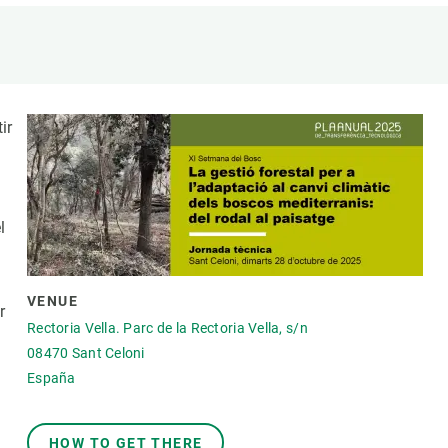
beca ERC
 de másteres y doctorado
 o sabático
onde crecer
ir
o de carrera
s y actividades internas
emos formación
l
VENUE
r
Rectoria Vella. Parc de la Rectoria Vella, s/n
08470
Sant Celoni
España
HOW TO GET THERE