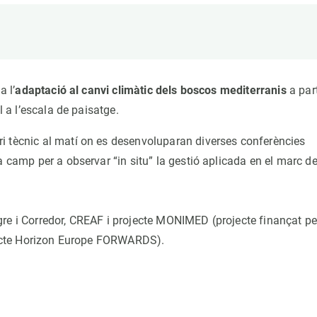
ión de la Tierra
Servicios técnicos
Pide tu 
ransversales
Programa
ciones
Visitante
s Actions
Un lugar d
a l’
adaptació al canvi climàtic dels boscos mediterranis
a part
Desarroll
l a l’escala de paisatge.
Seminario
Te ofrec
i tècnic al matí on es desenvoluparan diverses conferències
a camp per a observar “in situ” la gestió aplicada en el marc de
re i Corredor, CREAF i projecte MONIMED (projecte finançat pe
ojecte Horizon Europe FORWARDS).