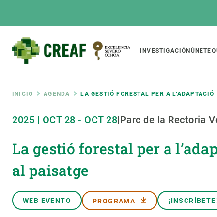
Pasar
al
contenido
principal
Main
INVESTIGACIÓN
ÚNETE
Q
CREAF
naviga
Ruta
INICIO
AGENDA
LA GESTIÓ FORESTAL PER A L’ADAPTACIÓ
Featured
2025
|
OCT
28
-
OCT
28
|
Parc de la Rectoria V
de
INTRANET
La gestió forestal per a l’ada
Responsive
SOBRE NOSOTROS
INVEST
responsive
navegación
El Centro
Director
al paisatge
menu
Organización institucional
Biodiver
Transparencia
Cambio 
WEB EVENTO
¡INSCRÍBETE
PROGRAMA
Nuestra gente
Funcion