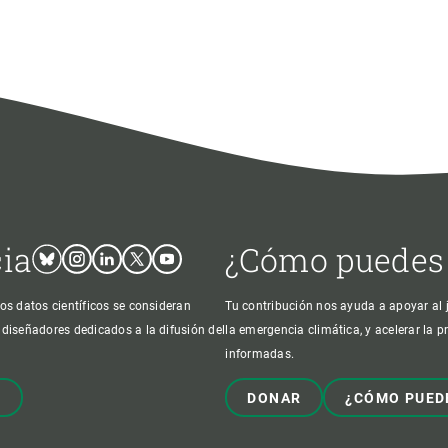
cia
¿Cómo puedes
Bluesky
Instagram
Linkedin
Twitter
Youtube
os datos científicos se consideran
Tu contribución nos ayuda a apoyar al j
 diseñadores dedicados a la difusión del
la emergencia climática, y acelerar la 
informadas.
!
DONAR
¿CÓMO PUED