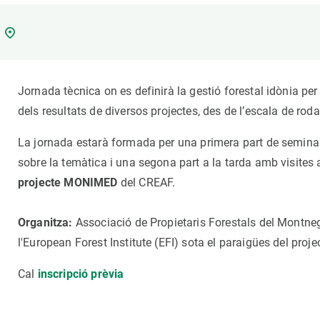
Marca y logotipos
Observac
Instalaciones
Temas t
Equidad, Diversidad e Inclusión (EDI)
Publica
Oficina de prensa
Synthesi
Jornada tècnica on es definirà la gestió forestal idònia per 
Ciencia abierta y gestión del conocimiento
dels resultats de diversos projectes, des de l’escala de roda
Documentación
La jornada estarà formada per una primera part de seminar
NOTICIAS Y AGENDA
sobre la temàtica i una segona part a la tarda amb visites 
Agenda
projecte MONIMED
del CREAF.
Eventos anteriores
Actualidad
Organitza:
Associació de Propietaris Forestals del Montneg
Noticias
l'European Forest Institute (EFI) sota el paraigües del pr
Biodiversidad
Cal
inscripció prèvia
Cambio global
Funcionamiento de los ecosistemas