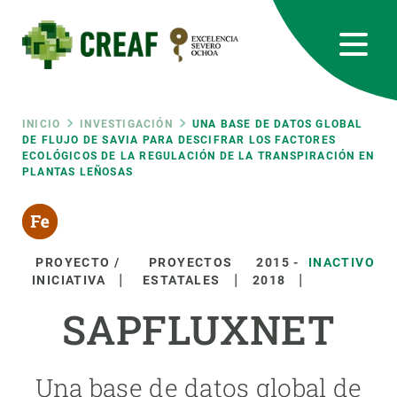
Pasar
al
contenido
principal
CREAF
EN
CA
ES
Bluesky
Instagram
Linkedin
Twitter
Youtube
RRSS
Ruta
INICIO
INVESTIGACIÓN
UNA BASE DE DATOS GLOBAL
DE FLUJO DE SAVIA PARA DESCIFRAR LOS FACTORES
ECOLÓGICOS DE LA REGULACIÓN DE LA TRANSPIRACIÓN EN
Featured
INTRANET
PLANTAS LEÑOSAS
de
responsive
navegación
Responsive
PROYECTO /
PROYECTOS
2015
-
INACTIVO
SOBRE NOSOTROS
INICIATIVA
ESTATALES
2018
menu
SAPFLUXNET
INVESTIGACIÓN
CIENCIA EN ACCIÓN
Una base de datos global de
ÚNETE A NOSOTROS