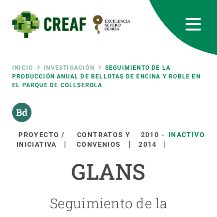
Pasar
al
contenido
principal
CREAF
EN
CA
ES
Bluesky
Instagram
Linkedin
Twitter
Youtube
RRSS
Ruta
INICIO
INVESTIGACIÓN
SEGUIMIENTO DE LA
PRODUCCIÓN ANUAL DE BELLOTAS DE ENCINA Y ROBLE EN
EL PARQUE DE COLLSEROLA
Featured
INTRANET
de
responsive
navegación
PROYECTO /
CONTRATOS Y
2010
-
INACTIVO
Responsive
INICIATIVA
CONVENIOS
2014
SOBRE NOSOTROS
GLANS
menu
INVESTIGACIÓN
CIENCIA EN ACCIÓN
Seguimiento de la
ÚNETE A NOSOTROS