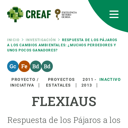
Pasar
al
contenido
principal
CREAF
EN
CA
ES
Bluesky
Instagram
Linkedin
Twitter
Youtube
RRSS
Ruta
INICIO
INVESTIGACIÓN
RESPUESTA DE LOS PÁJAROS
A LOS CAMBIOS AMBIENTALES: ¿MUCHOS PERDEDORES Y
UNOS POCOS GANADORES?
Featured
INTRANET
de
responsive
navegación
PROYECTO /
PROYECTOS
2011
-
INACTIVO
Responsive
INICIATIVA
ESTATALES
2013
SOBRE NOSOTROS
FLEXIAUS
menu
INVESTIGACIÓN
CIENCIA EN ACCIÓN
Respuesta de los Pájaros a los
ÚNETE A NOSOTROS