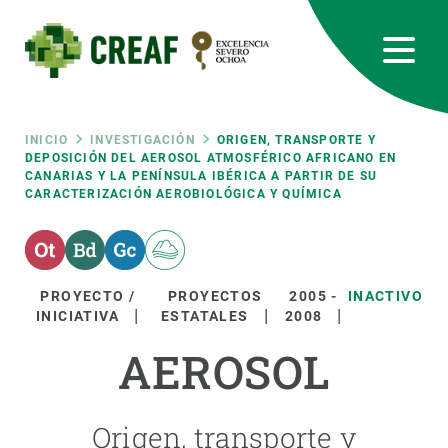
Pasar
al
contenido
principal
CREAF
EN
CA
ES
Bluesky
Instagram
Linkedin
Twitter
Youtube
RRSS
Ruta
INICIO
INVESTIGACIÓN
ORIGEN, TRANSPORTE Y
DEPOSICIÓN DEL AEROSOL ATMOSFÉRICO AFRICANO EN
CANARIAS Y LA PENÍNSULA IBÉRICA A PARTIR DE SU
Featured
INTRANET
CARACTERIZACIÓN AEROBIOLÓGICA Y QUÍMICA
de
responsive
navegación
Responsive
PROYECTO /
PROYECTOS
2005
-
INACTIVO
SOBRE NOSOTROS
INICIATIVA
ESTATALES
2008
menu
AEROSOL
INVESTIGACIÓN
CIENCIA EN ACCIÓN
Origen, transporte y
ÚNETE A NOSOTROS