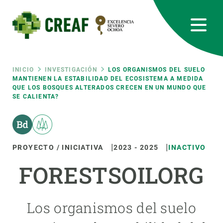
Pasar
al
contenido
principal
CREAF
EN
CA
ES
Bluesky
Instagram
Linkedin
Twitter
Youtube
RRSS
Ruta
INICIO
INVESTIGACIÓN
LOS ORGANISMOS DEL SUELO
MANTIENEN LA ESTABILIDAD DEL ECOSISTEMA A MEDIDA
QUE LOS BOSQUES ALTERADOS CRECEN EN UN MUNDO QUE
Featured
INTRANET
SE CALIENTA?
de
responsive
navegación
Responsive
PROYECTO / INICIATIVA
2023
-
2025
INACTIVO
SOBRE NOSOTROS
FORESTSOILORG
menu
INVESTIGACIÓN
CIENCIA EN ACCIÓN
Los organismos del suelo
ÚNETE A NOSOTROS