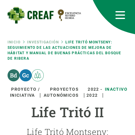
Pasar
al
contenido
principal
CREAF
EN
CA
ES
Bluesky
Instagram
Linkedin
Twitter
Youtube
RRSS
Ruta
INICIO
INVESTIGACIÓN
LIFE TRITÓ MONTSENY:
SEGUIMIENTO DE LAS ACTUACIONES DE MEJORA DE
HÁBITAT Y MANUAL DE BUENAS PRÁCTICAS DEL BOSQUE
Featured
INTRANET
DE RIBERA
de
responsive
navegación
Responsive
PROYECTO /
PROYECTOS
2022
-
INACTIVO
SOBRE NOSOTROS
INICIATIVA
AUTONÓMICOS
2022
menu
Life Tritó II
INVESTIGACIÓN
CIENCIA EN ACCIÓN
Life Tritó Montseny:
ÚNETE A NOSOTROS