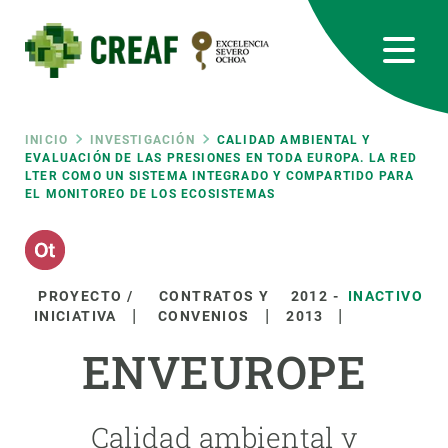
Pasar
al
contenido
principal
CREAF
EN
CA
ES
Bluesky
Instagram
Linkedin
Twitter
Youtube
RRSS
Ruta
INICIO
INVESTIGACIÓN
CALIDAD AMBIENTAL Y
EVALUACIÓN DE LAS PRESIONES EN TODA EUROPA. LA RED
LTER COMO UN SISTEMA INTEGRADO Y COMPARTIDO PARA
Featured
INTRANET
EL MONITOREO DE LOS ECOSISTEMAS
de
responsive
navegación
Responsive
PROYECTO /
CONTRATOS Y
2012
-
INACTIVO
SOBRE NOSOTROS
INICIATIVA
CONVENIOS
2013
menu
ENVEUROPE
INVESTIGACIÓN
CIENCIA EN ACCIÓN
Calidad ambiental y
ÚNETE A NOSOTROS