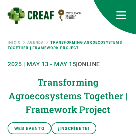
Pasar
al
contenido
principal
CREAF
EN
CA
ES
Bluesky
Instagram
Linkedin
Twitter
Youtube
RRSS
Ruta
INICIO
AGENDA
TRANSFORMING AGROECOSYSTEMS
TOGETHER | FRAMEWORK PROJECT
Featured
INTRANET
de
2025
|
MAY
13
-
MAY
15
|
ONLINE
responsive
navegación
Transforming
Responsive
Agroecosystems Together |
SOBRE NOSOTROS
Framework Project
menu
INVESTIGACIÓN
CIENCIA EN ACCIÓN
WEB EVENTO
¡INSCRÍBETE!
ÚNETE A NOSOTROS