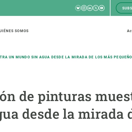
Bluesky
Instagram
Linkedin
Twitter
Youtube
SUBS
RRSS
M
to
UIÉNES SOMOS
Ac
tion
TRA UN MUNDO SIN AGUA DESDE LA MIRADA DE LOS MÁS PEQUEÑ
IGACIÓN
CIENCIA EN ACCIÓN
ÚNETE A 
ón de pinturas mues
io de investigación
Impacto
Bolsa de t
sidad
Soluciones
Estrategi
ua desde la mirada 
global
Innovación
Oportunid
amento de ecosistemas
Política y gestión
Pide tu 