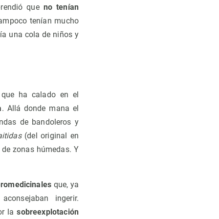
prendió que
no tenían
tampoco tenían mucho
ía una cola de niños y
 que ha calado en el
a
. Allá donde mana el
endas de bandoleros y
aitidas
(del original en
po de zonas húmedas. Y
romedicinales
que, ya
aconsejaban ingerir.
or la
sobreexplotación