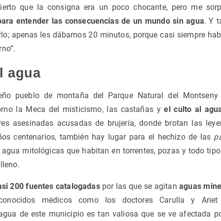
ierto que la consigna era un poco chocante, pero me sor
para entender las consecuencias de un mundo sin agua
. Y 
lo; apenas les dábamos 20 minutos, porque casi siempre hab
rno”.
el agua
eño pueblo de montaña del Parque Natural del Montseny
omo la Meca del misticismo, las castañas y
el culto al agu
res asesinadas acusadas de brujería, donde brotan las ley
ños centenarios, también hay lugar para el hechizo de las
p
e agua mitológicas que habitan en torrentes, pozas y todo ti
lleno.
asi 200 fuentes catalogadas
por las que se agitan
aguas mine
conocidos médicos como los doctores Carulla y Ariet 
agua de este municipio es tan valiosa que se ve afectada p