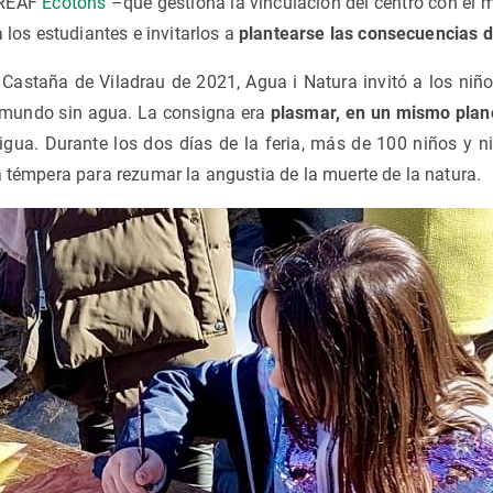
CREAF
Ecotons
–que gestiona la vinculación del centro con el m
a los estudiantes e invitarlos a
plantearse las consecuencias d
a Castaña de Viladrau de 2021, Agua i Natura invitó a los niñ
 mundo sin agua. La consigna era
plasmar, en un mismo plano
aigua. Durante los dos días de la feria, más de 100 niños y 
a témpera para rezumar la angustia de la muerte de la natura
.