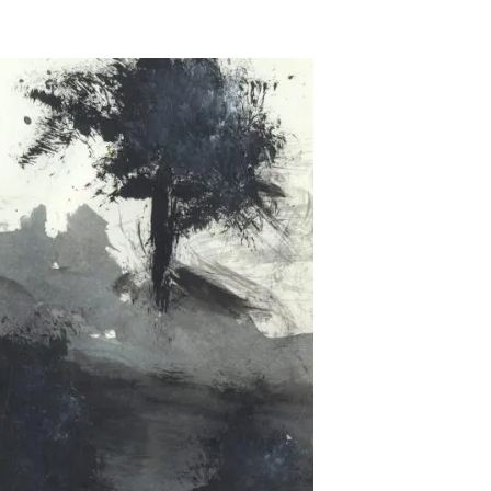
beca ERC
 de másteres y doctorado
 o sabático
onde crecer
o de carrera
s y actividades internas
emos formación