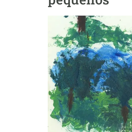
Marca y logotipos
Observac
Instalaciones
Temas t
Equidad, Diversidad e Inclusión (EDI)
Publica
Oficina de prensa
Synthesi
Ciencia abierta y gestión del conocimiento
Documentación
NOTICIAS Y AGENDA
Agenda
Eventos anteriores
Actualidad
Noticias
Biodiversidad
Cambio global
Funcionamiento de los ecosistemas