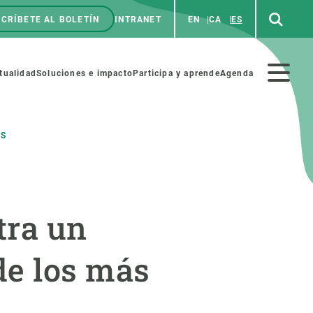
CRÍBETE AL BOLETÍN
INTRANET
EN
CA
ES
enú
p
Menú
tualidad
Soluciones e impacto
Participa y aprende
Agenda
secundario
OS
NOSOTROS
PARTICIPA
tra un
rabajo
Cienca y arte
a de Recursos Humanos
Haz ciencia con nosotros
de los más
ades académicas
Materiales educativos
MSCA-PF
COLABORA