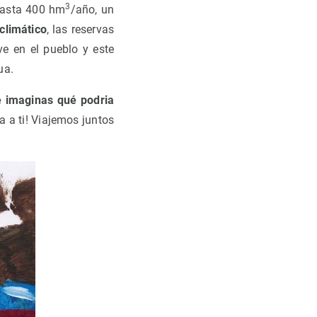
3
 gasta 400 hm
/año, un
climático
, las reservas
e en el pueblo y este
ua.
e imaginas qué podria
a a ti! Viajemos juntos