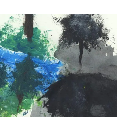
ión de la Tierra
Servicios técnicos
Pide tu 
ransversales
Programa
ciones
Visitante
s Actions
Un lugar d
Desarroll
Seminario
Te ofrec