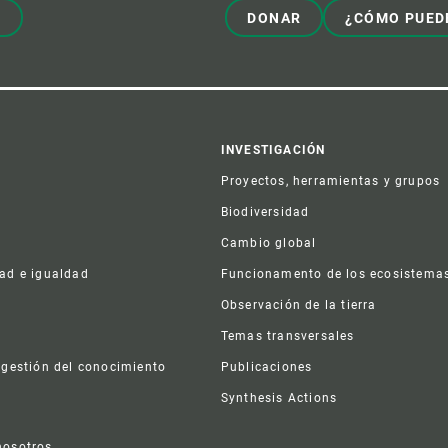
!
DONAR
¿CÓMO PUED
er
INVESTIGACIÓN
Proyectos, herramientas y grupos
Biodiversidad
Cambio global
dad e igualdad
Funcionamento de los ecosistema
a
Observación de la tierra
s
Temas transversales
 gestión del conocimiento
Publicaciones
Synthesis Actions
nosotros