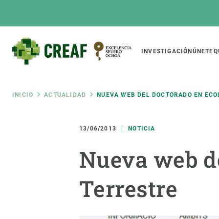
Pasar
al
contenido
principal
Main
INVESTIGACIÓN
ÚNETE
Q
CREAF
naviga
Ruta
INICIO
ACTUALIDAD
NUEVA WEB DEL DOCTORADO EN ECO
Featured
de
INTRANET
13/06/2013
NOTICIA
Responsive
SOBRE NOSOTROS
INVEST
responsive
Nueva web de
navegación
El Centro
Director
menu
Organización institucional
Biodiver
Terrestre
Transparencia
Cambio 
Nuestra gente
Funcion