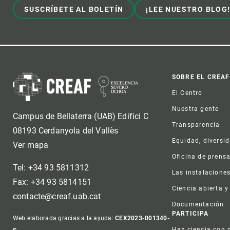
SUSCRÍBETE AL BOLETÍN
¡LEE NUESTRO BLOG
Foot
SOBRE EL CREAF
El Centro
Nuestra gente
Campus de Bellaterra (UAB) Edifici C
Transparencia
08193 Cerdanyola del Vallès
Equidad, diversi
Ver mapa
Oficina de prens
Tel: +34 93 5811312
Las instalacione
Fax: +34 93 5814151
Ciencia abierta y
contacte@creaf.uab.cat
Documentación
PARTICIPA
Web elaborada gracias a la ayuda:
CEX2023-001340-
Haz ciencia con 