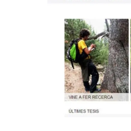
Marca y logotipos
Observac
Instalaciones
Temas t
Equidad, Diversidad e Inclusión (EDI)
Publica
Oficina de prensa
Synthesi
Ciencia abierta y gestión del conocimiento
Documentación
NOTICIAS Y AGENDA
Agenda
Eventos anteriores
Actualidad
Noticias
Biodiversidad
Cambio global
Funcionamiento de los ecosistemas