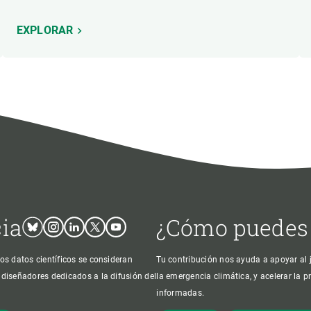
EXPLORAR
cia
¿Cómo puedes
Bluesky
Instagram
Linkedin
Twitter
Youtube
os datos científicos se consideran
Tu contribución nos ayuda a apoyar al j
 diseñadores dedicados a la difusión del
la emergencia climática, y acelerar la 
informadas.