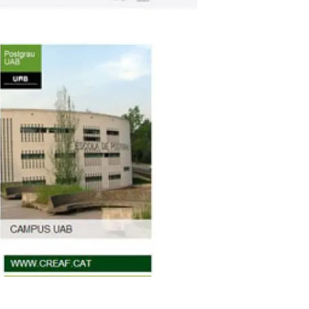
beca ERC
 de másteres y doctorado
 o sabático
onde crecer
o de carrera
s y actividades internas
emos formación