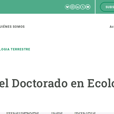
Bluesky
Instagram
Linkedin
Twitter
Youtube
SUBS
RRSS
M
to
UIÉNES SOMOS
Ac
tion
LOGIA TERRESTRE
IGACIÓN
CIENCIA EN ACCIÓN
ÚNETE A 
l Doctorado en Ecol
io de investigación
Impacto
Bolsa de t
sidad
Soluciones
Estrategi
global
Innovación
Oportunid
amento de ecosistemas
Política y gestión
Pide tu 