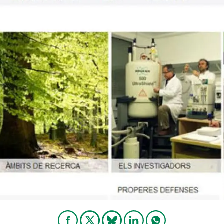
ión de la Tierra
Servicios técnicos
Pide tu 
ransversales
Programa
ciones
Visitante
s Actions
Un lugar d
Desarroll
Seminario
Te ofrec