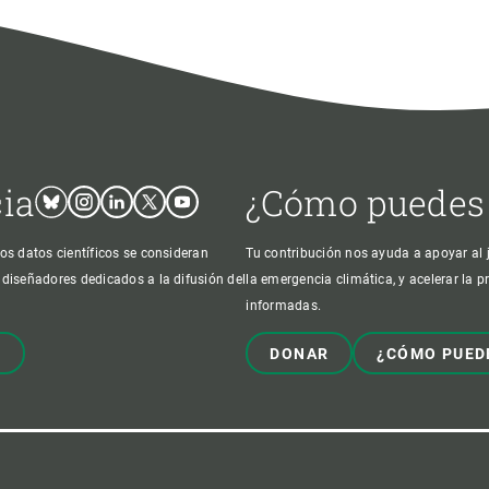
cia
¿Cómo puedes
Bluesky
Instagram
Linkedin
Twitter
Youtube
os datos científicos se consideran
Tu contribución nos ayuda a apoyar al j
 diseñadores dedicados a la difusión del
la emergencia climática, y acelerar la 
informadas.
!
DONAR
¿CÓMO PUED