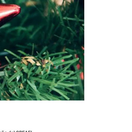
beca ERC
 de másteres y doctorado
 o sabático
onde crecer
o de carrera
s y actividades internas
emos formación