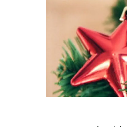
Marca y logotipos
Observac
Instalaciones
Temas t
Equidad, Diversidad e Inclusión (EDI)
Publica
Oficina de prensa
Synthesi
Ciencia abierta y gestión del conocimiento
Documentación
NOTICIAS Y AGENDA
Agenda
Eventos anteriores
Actualidad
Noticias
Biodiversidad
Cambio global
Funcionamiento de los ecosistemas