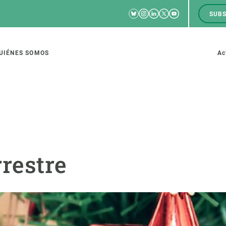
Bluesky
Instagram
Linkedin
Twitter
Youtube
SUBS
RRSS
M
to
UIÉNES SOMOS
Ac
tion
IGACIÓN
CIENCIA EN ACCIÓN
ÚNETE A 
rrestre
io de investigación
Impacto
Bolsa de t
sidad
Soluciones
Estrategi
global
Innovación
Oportunid
amento de ecosistemas
Política y gestión
Pide tu 