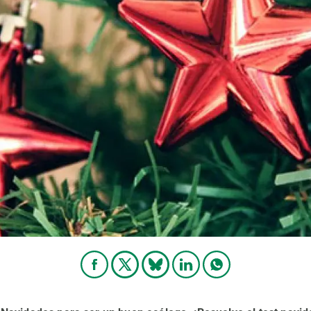
ión de la Tierra
Servicios técnicos
Pide tu 
ransversales
Programa
ciones
Visitante
s Actions
Un lugar d
Desarroll
Seminario
Te ofrec