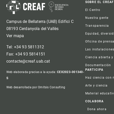
Foot
SOBRE EL CREAF
El Centro
Nuestra gente
Campus de Bellaterra (UAB) Edifici C
Transparencia
08193 Cerdanyola del Vallès
Equidad, diversi
Ver mapa
Oficina de prens
Tel: +34 93 5811312
Las instalacione
Fax: +34 93 5814151
Ciencia abierta y
contacte@creaf.uab.cat
Documentación
PARTICIPA
Web elaborada gracias a la ayuda:
CEX2023-001340-
Haz ciencia con 
S
Arte y ciencia
Web desarrollada por Omitsis Consulting
Material educati
COLABORA
Dona ahora