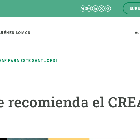
Bluesky
Instagram
Linkedin
Twitter
Youtube
SUBS
RRSS
M
to
UIÉNES SOMOS
Ac
tion
EAF PARA ESTE SANT JORDI
IGACIÓN
CIENCIA EN ACCIÓN
ÚNETE A 
ue recomienda el CRE
io de investigación
Impacto
Bolsa de t
sidad
Soluciones
Estrategi
global
Innovación
Oportunid
amento de ecosistemas
Política y gestión
Pide tu 