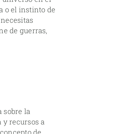
a o el instinto de
i necesitas
ne de guerras,
 sobre la
a y recursos a
l concepto de