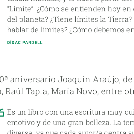
“Límite”. ¿Cómo se entienden hoy en d
del planeta? ¿Tiene límites la Tierra?
hablar de límites? ¿Cómo debemos e
DÍDAC PARDELL
50ª aniversario Joaquín Araújo, 
o, Raúl Tapia, María Novo, entre ot
Es un libro con una escritura muy c
emotivo y de una gran belleza. La te
diversa, ya que cada autor/a centra s