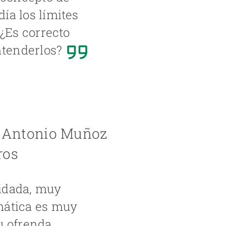
ía los límites
 ¿Es correcto
ntenderlos?
de Antonio Muñoz
ros
uidada, muy
mática es muy
u ofrenda