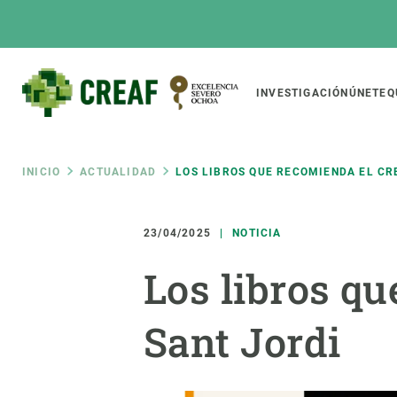
Pasar
al
contenido
principal
Main
INVESTIGACIÓN
ÚNETE
Q
CREAF
naviga
Ruta
INICIO
ACTUALIDAD
LOS LIBROS QUE RECOMIENDA EL CR
Featured
de
INTRANET
23/04/2025
NOTICIA
Responsive
SOBRE NOSOTROS
INVEST
responsive
Los libros q
navegación
El Centro
Director
menu
Organización institucional
Biodiver
Sant Jordi
Transparencia
Cambio 
Nuestra gente
Funcion