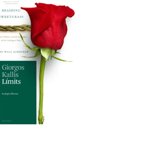
beca ERC
 de másteres y doctorado
 o sabático
onde crecer
o de carrera
s y actividades internas
emos formación