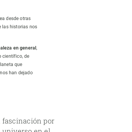
dea desde otras
 las historias nos
raleza en general
,
científico, de
planeta que
 nos han dejado
a fascinación por
 universo en el