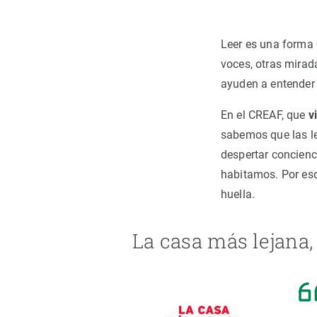
Observación de la Tierra
Leer es una forma 
voces, otras mirada
ayuden a entender 
En el CREAF, que
v
sabemos que las lec
despertar concienc
habitamos. Por eso
huella.
La casa más lejana