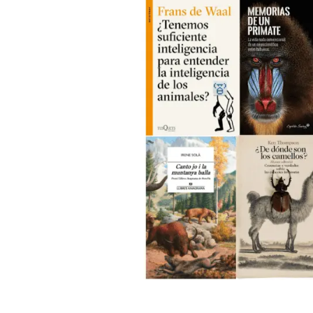
Marca y logotipos
Observac
Instalaciones
Temas t
Equidad, Diversidad e Inclusión (EDI)
Publica
Oficina de prensa
Synthesi
Ciencia abierta y gestión del conocimiento
Documentación
NOTICIAS Y AGENDA
Agenda
Eventos anteriores
Actualidad
Noticias
Biodiversidad
Cambio global
Funcionamiento de los ecosistemas