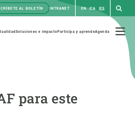
CRÍBETE AL BOLETÍN
INTRANET
EN
CA
ES
enú
p
Menú
tualidad
Soluciones e impacto
Participa y aprende
Agenda
secundario
NOSOTROS
PARTICIPA
AF para este
rabajo
Cienca y arte
a de Recursos Humanos
Haz ciencia con nosotros
ades académicas
Materiales educativos
MSCA-PF
COLABORA