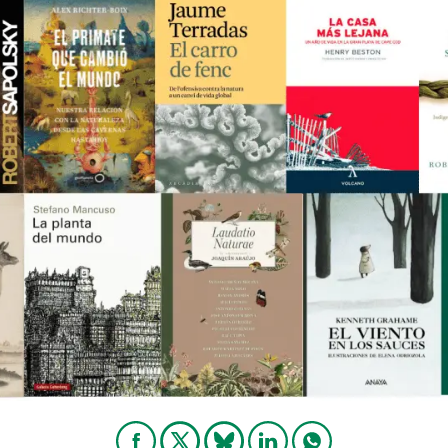
ión de la Tierra
Servicios técnicos
Pide tu 
ransversales
Programa
ciones
Visitante
s Actions
Un lugar d
Desarroll
Seminario
Te ofrec