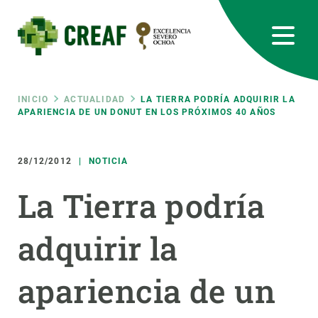
Pasar
al
contenido
principal
CREAF
EN
CA
ES
Bluesky
Instagram
Linkedin
Twitter
Youtube
RRSS
Ruta
INICIO
ACTUALIDAD
LA TIERRA PODRÍA ADQUIRIR LA
APARIENCIA DE UN DONUT EN LOS PRÓXIMOS 40 AÑOS
Featured
INTRANET
de
28/12/2012
NOTICIA
responsive
navegación
La Tierra podría
Responsive
SOBRE NOSOTROS
adquirir la
menu
INVESTIGACIÓN
apariencia de un
CIENCIA EN ACCIÓN
ÚNETE A NOSOTROS