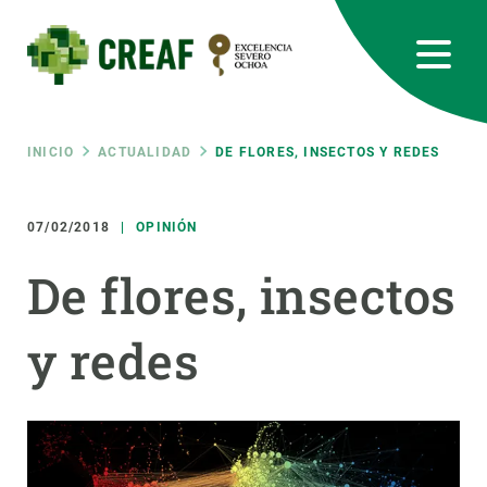
Pasar
al
contenido
principal
CREAF
EN
CA
ES
Bluesky
Instagram
Linkedin
Twitter
Youtube
RRSS
Ruta
INICIO
ACTUALIDAD
DE FLORES, INSECTOS Y REDES
Featured
INTRANET
de
07/02/2018
OPINIÓN
responsive
De flores, insectos
navegación
Responsive
SOBRE NOSOTROS
y redes
menu
INVESTIGACIÓN
CIENCIA EN ACCIÓN
ÚNETE A NOSOTROS