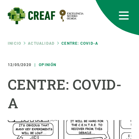
Pasar
al
contenido
principal
CREAF
EN
CA
ES
Bluesky
Instagram
Linkedin
Twitter
Youtube
RRSS
Ruta
INICIO
ACTUALIDAD
CENTRE: COVID-A
Featured
INTRANET
de
12/05/2020
OPINIÓN
responsive
CENTRE: COVID-
navegación
Responsive
SOBRE NOSOTROS
A
menu
INVESTIGACIÓN
CIENCIA EN ACCIÓN
ÚNETE A NOSOTROS