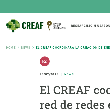
Skip
to
main
content
Main
RESEARCH
JOIN US
ABOU
CREAF
naviga
Breadcrumb
HOME
NEWS
EL CREAF COORDINARÁ LA CREACIÓN DE ENE
Featured
INTRANET
Responsive
ABOUT US
RESEARCH
responsive
23/02/2015
NEWS
The Center
Projects, tools a
El CREAF coo
menu
Institutional organisation
Biodiversity
Transparency
Global change
red de redes
Our team
Functioning of e