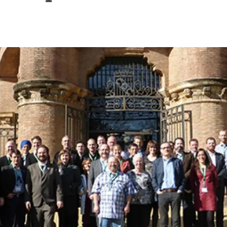
n
Technical services
Academic opportunitie
s
Apply for your ERC g
Master's and PhD p
s
Request your MSCA-P
Visitors and sabbatic
Human Resources Stra
Job board