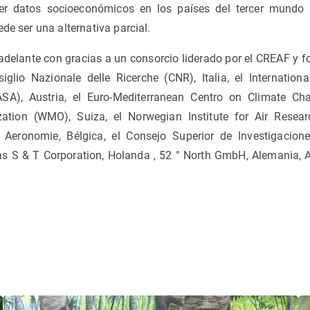
ner datos socioeconómicos en los países del tercer mundo
ede ser una alternativa parcial.
delante con gracias a un consorcio liderado por el CREAF y f
iglio Nazionale delle Ricerche (CNR), Italia, el International
ASA), Austria, el Euro-Mediterranean Centro on Climate Chan
zation (WMO), Suiza, el Norwegian Institute for Air Resear
 Aeronomie, Bélgica, el Consejo Superior de Investigacione
s S & T Corporation, Holanda , 52 ° North GmbH, Alemania, 