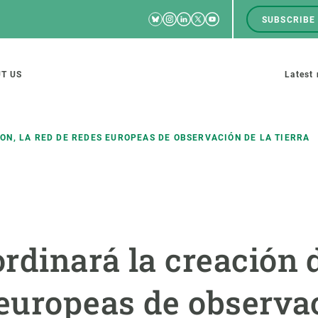
Bluesky
Instagram
Linkedin
Twitter
Youtube
SUBSCRIBE
RRSS
Men
top
M
T US
Latest
tion
s
ON, LA RED DE REDES EUROPEAS DE OBSERVACIÓN DE LA TIERRA
SCIENCE IN ACTION
JOIN US
nd research groups
Impact
A place to grow
rdinará la creación 
Solutions
Career development
Innovation
Seminars and internal
 europeas de observac
cosystems
Policy and management
We offer you training