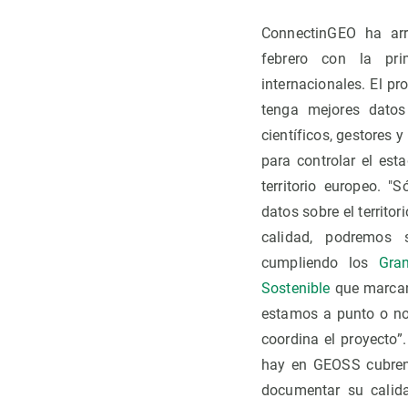
ConnectinGEO ha ar
febrero con la pri
internacionales. El p
tenga mejores datos
científicos, gestores y
para controlar el est
territorio europeo. "
datos sobre el territor
calidad, podremos
cumpliendo los
Gra
Sostenible
que marcan 
estamos a punto o no
coordina el proyecto”.
hay en GEOSS cubren 
documentar su calida