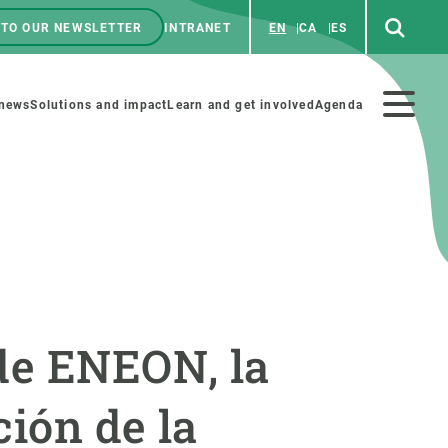
 TO OUR NEWSLETTER
INTRANET
EN
CA
ES
ú
enú
 news
Solutions and impact
Learn and get involved
Agenda
ecundario
GET INVOLVED
NEWS AND AGENDA
Art and science
Agenda
de ENEON, la
Do science with us
Previous events
 activities
Educational materials
News
ión de la
COLLABORATE
All news