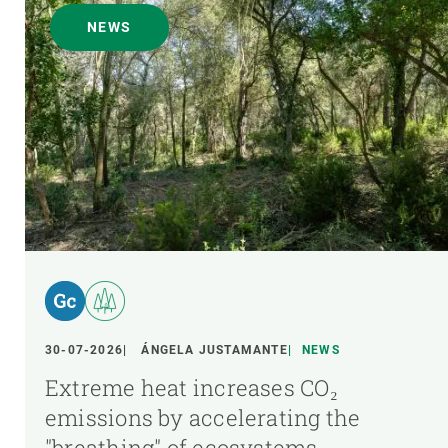
NEWS
30-07-2026
ÁNGELA JUSTAMANTE
NEWS
Extreme heat increases CO₂
emissions by accelerating the
"breathing" of ecosystems