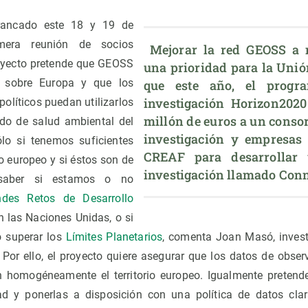
rancado este 18 y 19 de
mera reunión de socios
 Mejorar la red GEOSS a n
royecto pretende que GEOSS
una prioridad para la Unión
 sobre Europa y que los
que este año, el progr
investigación Horizon2020
 políticos puedan utilizarlos
millón de euros a un consor
ado de salud ambiental del
investigación y empresas l
Sólo si tenemos suficientes
CREAF para desarrollar 
io europeo y si éstos son de
investigación llamado Con
 saber si estamos o no
ndes Retos de Desarrollo
las Naciones Unidas, o si
 superar los
Límites Planetarios
, comenta Joan Masó, inves
 Por ello, el proyecto quiere asegurar que los datos de obser
homogéneamente el territorio europeo. Igualmente pretende
d y ponerlas a disposición con una política de datos clar