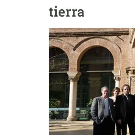
Brand and logos
Earth observatio
tierra
Facilities
Transversal topic
Equity, Diversity and Inclusion (EDI)
Publications
Press office
Synthesis Action
Open Science & Knowledge Management
Documentation