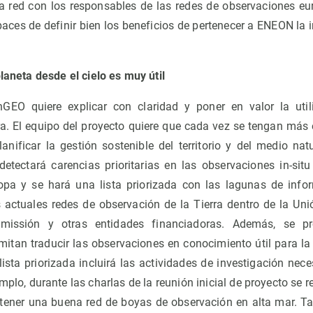
a red con los responsables de las redes de observaciones e
es de definir bien los beneficios de pertenecer a ENEON la in
planeta desde el cielo es muy útil
nGEO quiere explicar con claridad y poner en valor la uti
rra. El equipo del proyecto quiere que cada vez se tengan más 
anificar la gestión sostenible del territorio y del medio nat
tectará carencias prioritarias en las observaciones in-situ
opa y se hará una lista priorizada con las lagunas de infor
as actuales redes de observación de la Tierra dentro de la Un
missión y otras entidades financiadoras. Además, se p
tan traducir las observaciones en conocimiento útil para la c
 lista priorizada incluirá las actividades de investigación nec
plo, durante las charlas de la reunión inicial de proyecto se re
ntener una buena red de boyas de observación en alta mar. T