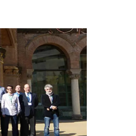
s
Biodiversity
rant
Global change
rogrammes
Ecosystem functioning
F
Earth Observation
als
tegy