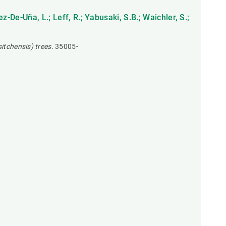
z-De-Uña, L.; Leff, R.; Yabusaki, S.B.; Waichler, S.;
itchensis) trees.
35005-