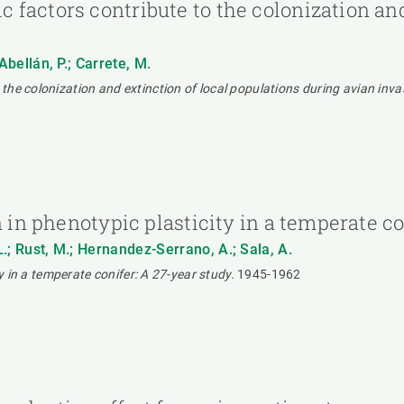
factors contribute to the colonization and
 Abellán, P.; Carrete, M.
he colonization and extinction of local populations during avian inva
n in phenotypic plasticity in a temperate c
L.; Rust, M.; Hernandez-Serrano, A.; Sala, A.
y in a temperate conifer: A 27-year study.
1945-1962