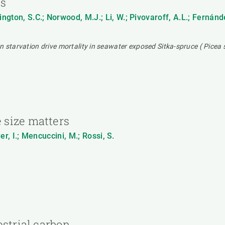
es
ngton, S.C.; Norwood, M.J.; Li, W.; Pivovaroff, A.L.; Fernánde
 starvation drive mortality in seawater exposed Sitka-spruce ( Picea s
 size matters
ger, I.; Mencuccini, M.; Rossi, S.
estrial carbon