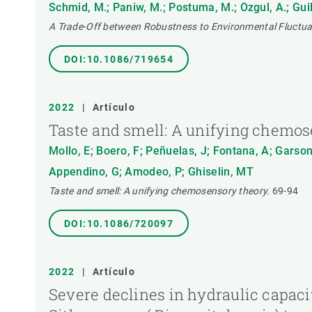
Schmid, M.; Paniw, M.; Postuma, M.; Ozgul, A.; Gui
Observación de la Tierra
TIPO DE PUBLICACIÓN
A Trade-Off between Robustness to Environmental Fluctuat
DOI:10.1086/719654
2022
|
Artículo
Taste and smell: A unifying chemos
Mollo, E; Boero, F; Peñuelas, J; Fontana, A; Garso
Appendino, G; Amodeo, P; Ghiselin, MT
Taste and smell: A unifying chemosensory theory.
69-94
DOI:10.1086/720097
2022
|
Artículo
Severe declines in hydraulic capaci