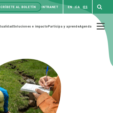
CRÍBETE AL BOLETÍN
INTRANET
EN
CA
ES
enú
p
Menú
tualidad
Soluciones e impacto
Participa y aprende
Agenda
secundario
NOSOTROS
PARTICIPA
rabajo
Cienca y arte
a de Recursos Humanos
Haz ciencia con nosotros
ades académicas
Materiales educativos
MSCA-PF
COLABORA