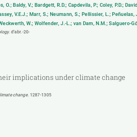
, O.; Baldy, V.; Bardgett, R.D.; Capdevila, P.; Coley, P.D.; Davi
assey, V.E.J.; Marr, S.; Neumann, S.; Pellissier, L.; Peñuelas,
.; Weckwerth, W.; Wolfender, J.-L.; van Dam, N.M.; Salguero-G
ology.
d’abr.-20-
 their implications under climate change
 climate change.
1287-1305