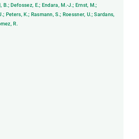
d, B.; Defossez, E.; Endara, M.-J.; Ernst, M.;
 J.; Peters, K.; Rasmann, S.; Roessner, U.; Sardans,
ómez, R.