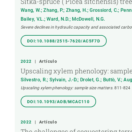
Sitka-spruce ( Picea sitchensis) tre
Wang, W.; Zhang, P.; Zhang, H.; Grossiord, C.; Penni
Bailey, V.L.; Ward, N.D.; McDowell, N.G.
Severe declines in hydraulic capacity and associated carbon
DOI:10.1088/2515-7620/AC5F7D
2022
|
Artículo
Upscaling xylem phenology: sample
Silvestro, R.; Sylvain, J.-D.; Drolet, G.; Buttò, V.; Au
Upscaling xylem phenology: sample size matters.
811-824
DOI:10.1093/AOB/MCAC110
2022
|
Artículo
The challenges of sequestering terr