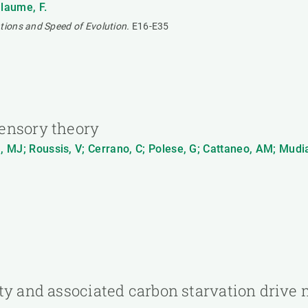
llaume, F.
ions and Speed of Evolution.
E16-E35
ensory theory
n, MJ; Roussis, V; Cerrano, C; Polese, G; Cattaneo, AM; Mudia
ty and associated carbon starvation drive 