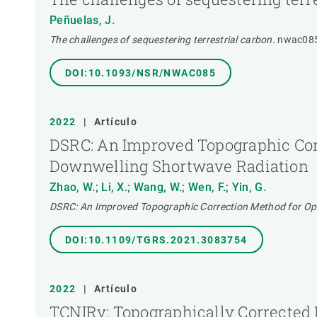
Peñuelas, J.
The challenges of sequestering terrestrial carbon.
nwac08
DOI:10.1093/NSR/NWAC085
2022
|
Artículo
DSRC: An Improved Topographic Cor
Downwelling Shortwave Radiation
Zhao, W.; Li, X.; Wang, W.; Wen, F.; Yin, G.
DSRC: An Improved Topographic Correction Method for Op
DOI:10.1109/TGRS.2021.3083754
2022
|
Artículo
TCNIRv: Topographically Corrected 